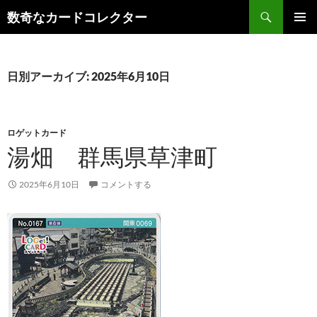
コ
検
数奇なカードコレクター
ン
索
メインメ
テ
ニュー
ン
ツ
日別アーカイブ: 2025年6月10日
へ
ス
キ
ロゲットカード
ッ
湯畑 群馬県草津町
プ
2025年6月10日
コメントする