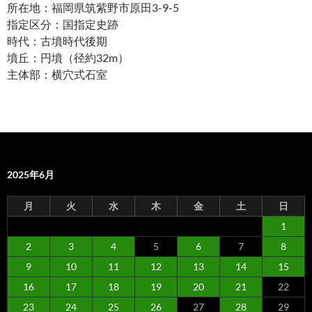
所在地：福岡県筑紫野市原田3-9-5
指定区分：国指定史跡
時代：古墳時代後期
墳丘：円墳（径約32m）
主体部：横穴式石室
2025年6月
月
火
水
木
金
土
日
1
2
3
4
5
6
7
8
9
10
11
12
13
14
15
16
17
18
19
20
21
22
23
24
25
26
27
28
29