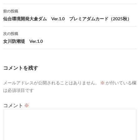
投
前の投稿
稿
仙台環境開発大倉ダム Ver.1.0 プレミアダムカード（2025秋）
ナ
次の投稿
ビ
女川防潮堤 Ver.1.0
ゲ
ー
コメントを残す
シ
メールアドレスが公開されることはありません。
※
が付いている欄
ョ
は必須項目です
ン
コメント
※