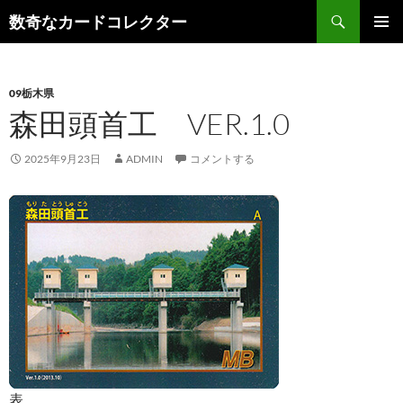
コ
検
数奇なカードコレクター
ン
索
メインメ
テ
ニュー
ン
09栃木県
ツ
森田頭首工 VER.1.0
へ
ス
キ
2025年9月23日
ADMIN
コメントする
ッ
プ
表