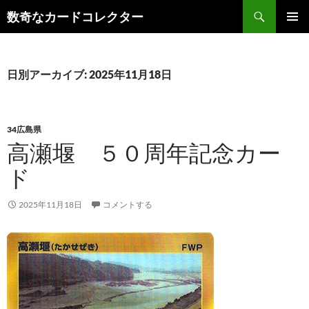
コ
検
数奇なカードコレクター
ン
索
メインメ
テ
ニュー
ン
ツ
日別アーカイブ: 2025年11月18日
へ
ス
キ
34広島県
ッ
高瀬堰 ５０周年記念カー
プ
ド
2025年11月18日
コメントする