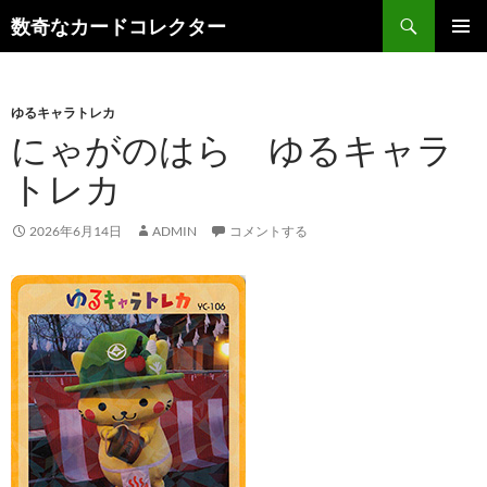
コ
検
数奇なカードコレクター
ン
索
メインメ
テ
ニュー
ン
ゆるキャラトレカ
ツ
にゃがのはら ゆるキャラ
へ
ス
トレカ
キ
ッ
2026年6月14日
ADMIN
コメントする
プ