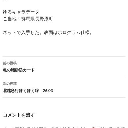
ゆるキャラデータ
ご当地：群馬県長野原町
ネットで入手した。表面はホログラム仕様。
投
前の投稿
稿
亀の瀬砂防カード
ナ
次の投稿
ビ
北越急行ほくほく線 26.03
ゲ
ー
コメントを残す
シ