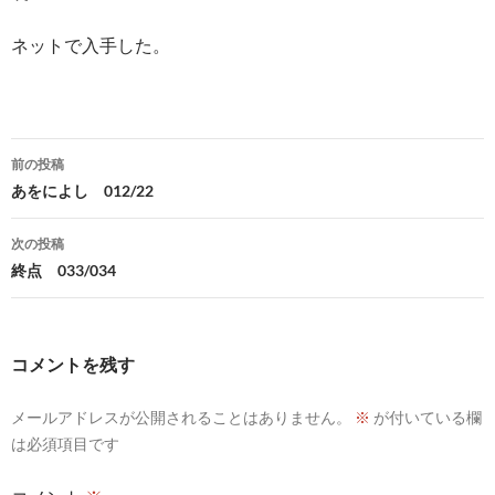
ネットで入手した。
投
前の投稿
稿
あをによし 012/22
ナ
次の投稿
ビ
終点 033/034
ゲ
ー
コメントを残す
シ
メールアドレスが公開されることはありません。
※
が付いている欄
ョ
は必須項目です
ン