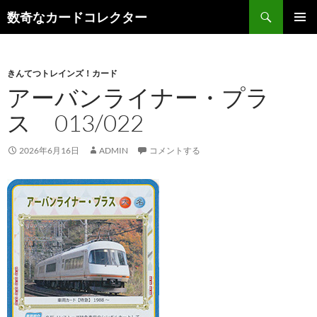
コ
検
数奇なカードコレクター
ン
索
メインメ
テ
ニュー
ン
きんてつトレインズ！カード
ツ
アーバンライナー・プラ
へ
ス
ス 013/022
キ
ッ
2026年6月16日
ADMIN
コメントする
プ