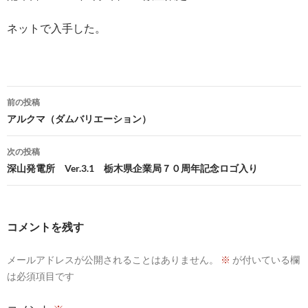
ネットで入手した。
投
前の投稿
稿
アルクマ（ダムバリエーション）
ナ
次の投稿
ビ
深山発電所 Ver.3.1 栃木県企業局７０周年記念ロゴ入り
ゲ
ー
コメントを残す
シ
メールアドレスが公開されることはありません。
※
が付いている欄
ョ
は必須項目です
ン