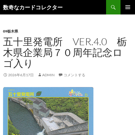
コ
検
数奇なカードコレクター
ン
索
メインメ
テ
ニュー
ン
09栃木県
ツ
五十里発電所 VER.4.0 栃
へ
ス
木県企業局７０周年記念ロ
キ
ゴ入り
ッ
プ
2026年6月17日
ADMIN
コメントする