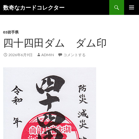
コ
検
数奇なカードコレクター
ン
索
メインメ
テ
ニュー
ン
03岩手県
ツ
四十四田ダム ダム印
へ
ス
キ
2026年6月9日
ADMIN
コメントする
ッ
プ