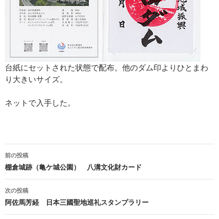
台紙にセットされた状態で配布。他のダム印よりひとまわ
り大きいサイズ。
ネットで入手した。
投
前の投稿
稿
棚倉城跡（亀ケ城公園） 八溝文化財カード
ナ
次の投稿
ビ
阿佐馬芳経 日本三國聖地巡礼スタンプラリー