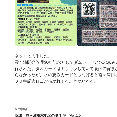
ネットで入手した。
霞ヶ浦開発管理30年記念としてダムカードと水の恵み
行された。ダムカードはキラキラしていて裏面の背景
らなかったが、水の恵みカードとつなげると霞ヶ浦用
３０年記念ロゴが描かれてることがわかる。
投
前の投稿
稿
茨城 霞ヶ浦用水地区の夏ネギ Ver.1.0