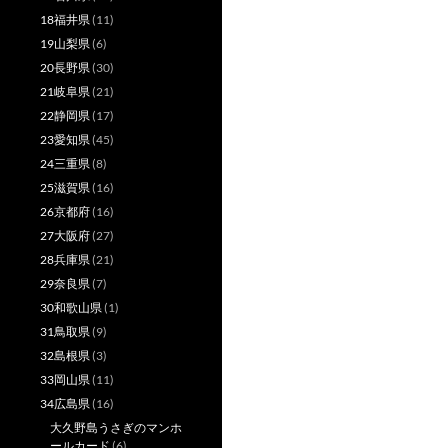
18福井県
(11)
19山梨県
(6)
20長野県
(30)
21岐阜県
(21)
22静岡県
(17)
23愛知県
(45)
24三重県
(8)
25滋賀県
(16)
26京都府
(16)
27大阪府
(27)
28兵庫県
(21)
29奈良県
(7)
30和歌山県
(1)
31鳥取県
(9)
32島根県
(3)
33岡山県
(11)
34広島県
(16)
大久野島うさぎのマンホ
ールカード
(6)