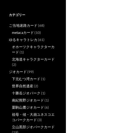
カテゴリー
ご当地迷路カード
(68)
metacaカード
(10)
ゆるキャラトレカ
(61)
オホーツクキャラクターカ
ード
(1)
北海道キャラクターカード
(2)
ジオカード
(99)
下北むつ湾カード
(1)
世界自然遺産
(2)
十勝岳ジオパーク
(1)
南紀熊野ジオカード
(1)
栗駒山麓ジオカード
(6)
祖母・傾・大崩ユネスコエ
コパークカード
(3)
立山黒部ジオパークカード
(19)