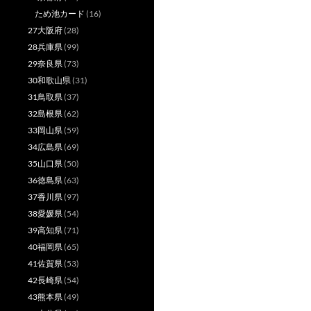
ため池カード
(16)
27大阪府
(28)
28兵庫県
(99)
29奈良県
(73)
30和歌山県
(31)
31鳥取県
(37)
32島根県
(62)
33岡山県
(59)
34広島県
(69)
35山口県
(50)
36徳島県
(63)
37香川県
(97)
38愛媛県
(54)
39高知県
(71)
40福岡県
(65)
41佐賀県
(53)
42長崎県
(54)
43熊本県
(49)