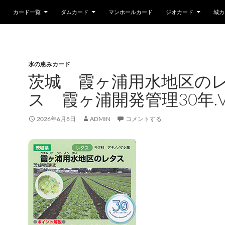
カード一覧
ダムカード
マンホールカード
ジオカード
城カ
水の恵みカード
茨城 霞ヶ浦用水地区の
ス 霞ヶ浦開発管理30年.V
2026年6月8日
ADMIN
コメントする