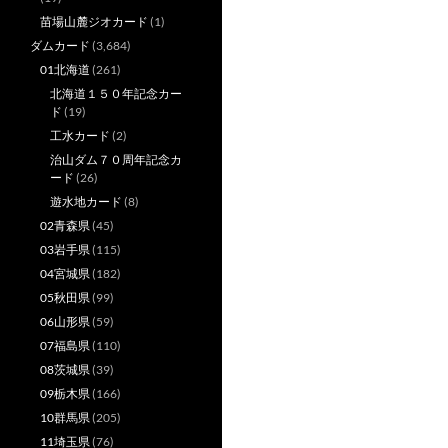
苗場山麓ジオカード
(1)
ダムカード
(3,684)
01北海道
(261)
北海道１５０年記念カー
ド
(19)
工水カード
(2)
治山ダム７０周年記念カ
ード
(26)
遊水地カード
(8)
02青森県
(45)
03岩手県
(115)
04宮城県
(182)
05秋田県
(99)
06山形県
(59)
07福島県
(110)
08茨城県
(39)
09栃木県
(166)
10群馬県
(205)
11埼玉県
(76)