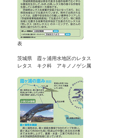
表
茨城県 霞ヶ浦用水地区のレタス
レタス キク科 アキノノゲシ属