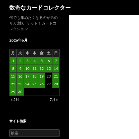
検
数奇なカードコレクター
索
コ
何でも集めたくなるのが男の
サガ(性)。ゲット！カードコ
ン
レクション
テ
ン
2026年6月
ツ
月
火
水
木
金
土
日
へ
1
2
3
4
5
6
7
ス
8
9
10
11
12
13
14
キ
15
16
17
18
19
20
21
ッ
22
23
24
25
26
27
28
プ
29
30
« 5月
7月 »
サイト検索
検
索: