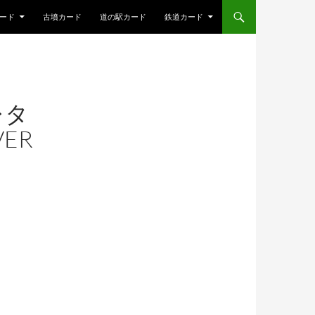
ード
古墳カード
道の駅カード
鉄道カード
レタ
ER