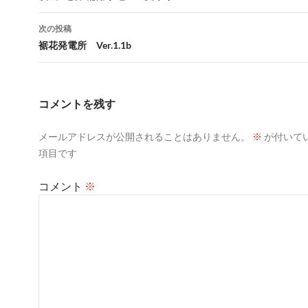
ナ
次の投稿
ビ
裾花発電所 Ver.1.1b
ゲ
ー
コメントを残す
シ
メールアドレスが公開されることはありません。
※
が付いて
ョ
項目です
ン
コメント
※