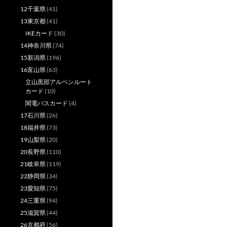
12千葉県
(41)
13東京都
(41)
IKEカード
(30)
14神奈川県
(74)
15新潟県
(196)
16富山県
(63)
立山黒部アルペンルート
カード
(10)
関電バスカード
(4)
17石川県
(26)
18福井県
(73)
19山梨県
(20)
20長野県
(110)
21岐阜県
(119)
22静岡県
(34)
23愛知県
(75)
24三重県
(94)
25滋賀県
(44)
26京都府
(56)