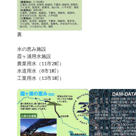
裏
水の恵み施設
霞ヶ浦用水施設
農業用水（11市2町）
水道用水（8市1町）
工業用水（13市1町）