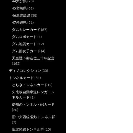
44大分県
(73)
45宮崎県
(61)
46鹿児島県
(38)
47沖縄県
(51)
ダムカレーカード
(67)
ダムロボカード
(1)
ダム地質カード
(12)
ダム部女子カード
(4)
天皇陛下御在位三十年記念
(165)
ディノコレクション
(30)
トンネルカード
(51)
とちぎトンネルカード
(2)
久比岐自動車道レンガトン
ネルカード
(1)
信州のトンネル・峠カード
(20)
旧中央西線 愛岐トンネル群
(7)
旧北陸線トンネル群
(15)