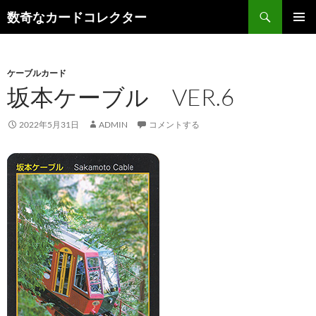
コ
検
数奇なカードコレクター
ン
索
メインメ
テ
ニュー
ン
ケーブルカード
ツ
坂本ケーブル VER.6
へ
ス
キ
2022年5月31日
ADMIN
コメントする
ッ
プ