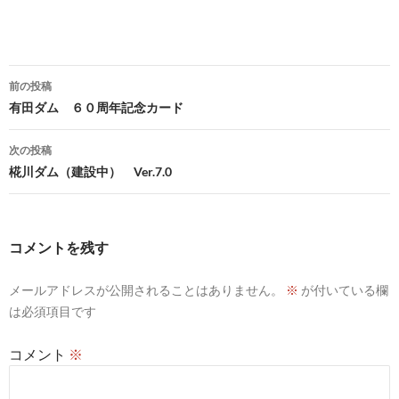
投
前の投稿
稿
有田ダム ６０周年記念カード
ナ
次の投稿
ビ
椛川ダム（建設中） Ver.7.0
ゲ
ー
コメントを残す
シ
メールアドレスが公開されることはありません。
※
が付いている欄
ョ
は必須項目です
ン
コメント
※