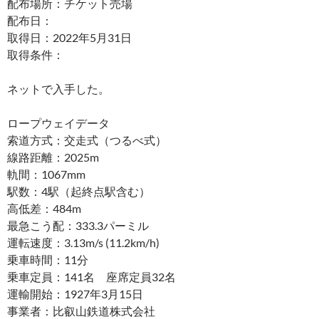
配布場所：チケット売場
配布日：
取得日：2022年5月31日
取得条件：
ネットで入手した。
ロープウェイデータ
索道方式：交走式（つるべ式）
線路距離：2025m
軌間：1067mm
駅数：4駅（起終点駅含む）
高低差：484m
最急こう配：333.3パーミル
運転速度：3.13m/s (11.2km/h)
乗車時間：11分
乗車定員：141名 座席定員32名
運輸開始：1927年3月15日
事業者：比叡山鉄道株式会社