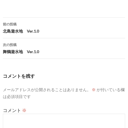
投
前の投稿
稿
北島遊水地 Ver.1.0
ナ
次の投稿
ビ
舞鶴遊水地 Ver.1.0
ゲ
ー
コメントを残す
シ
メールアドレスが公開されることはありません。
※
が付いている欄
ョ
は必須項目です
ン
コメント
※