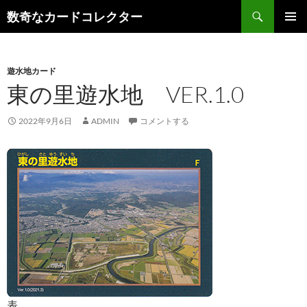
コ
検
数奇なカードコレクター
ン
索
メインメ
テ
ニュー
ン
遊水地カード
ツ
東の里遊水地 VER.1.0
へ
ス
キ
2022年9月6日
ADMIN
コメントする
ッ
プ
表