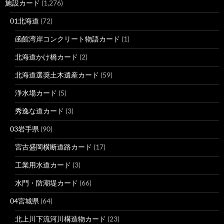
施設カード
(1,276)
01北海道
(72)
函館湾岸コンクリート物語カード
(1)
北海道かけ橋カード
(2)
北海道選奨土木遺産カード
(59)
浄水場カード
(5)
秀逸な道カード
(3)
03岩手県
(90)
宮古盛岡横断道路カード
(17)
工業用水道カード
(3)
水門・防潮堤カード
(66)
04宮城県
(64)
北上川下流河川構造物カード
(23)