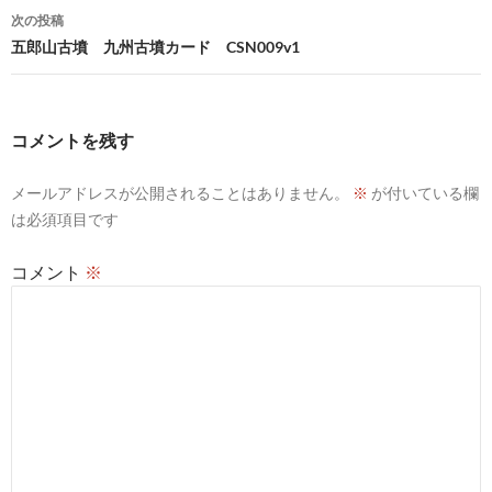
ナ
次の投稿
ビ
五郎山古墳 九州古墳カード CSN009v1
ゲ
ー
コメントを残す
シ
メールアドレスが公開されることはありません。
※
が付いている欄
ョ
は必須項目です
ン
コメント
※