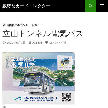
コ
検
数奇なカードコレクター
ン
索
メインメ
テ
ニュー
ン
立山黒部アルペンルートカード
ツ
立山トンネル電気バス
へ
ス
キ
2025年6月9日
ADMIN
コメントする
ッ
プ
表