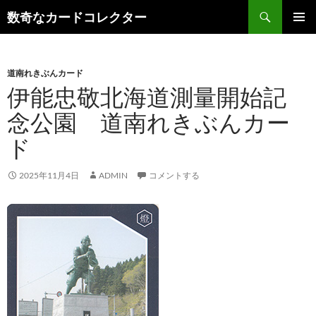
コ
検
数奇なカードコレクター
ン
索
メインメ
テ
ニュー
ン
道南れきぶんカード
ツ
伊能忠敬北海道測量開始記
へ
ス
念公園 道南れきぶんカー
キ
ド
ッ
プ
2025年11月4日
ADMIN
コメントする