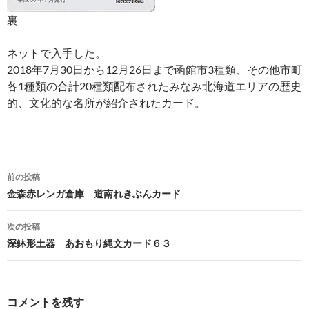
裏
ネットで入手した。
2018年7月30日から12月26日まで函館市3種類、その他市町
各1種類の合計20種類配布されたみなみ北海道エリアの歴史
的、文化的な名所が紹介されたカード。
投
前の投稿
稿
金森赤レンガ倉庫 道南れきぶんカード
ナ
次の投稿
ビ
深鉢形土器 あおもり縄文カード６３
ゲ
ー
コメントを残す