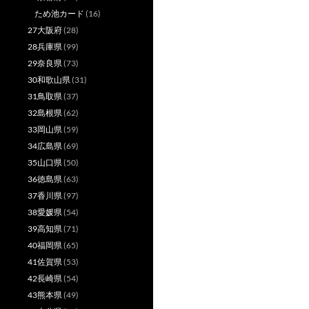
ため池カード
(16)
27大阪府
(28)
28兵庫県
(99)
29奈良県
(73)
30和歌山県
(31)
31鳥取県
(37)
32島根県
(62)
33岡山県
(59)
34広島県
(69)
35山口県
(50)
36徳島県
(63)
37香川県
(97)
38愛媛県
(54)
39高知県
(71)
40福岡県
(65)
41佐賀県
(53)
42長崎県
(54)
43熊本県
(49)