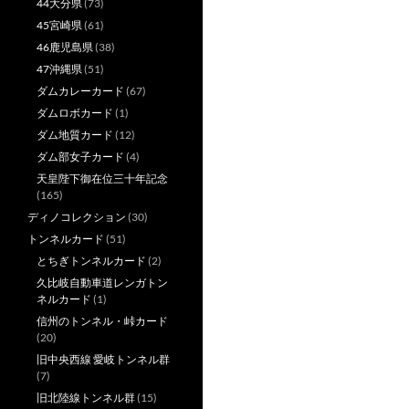
44大分県
(73)
45宮崎県
(61)
46鹿児島県
(38)
47沖縄県
(51)
ダムカレーカード
(67)
ダムロボカード
(1)
ダム地質カード
(12)
ダム部女子カード
(4)
天皇陛下御在位三十年記念
(165)
ディノコレクション
(30)
トンネルカード
(51)
とちぎトンネルカード
(2)
久比岐自動車道レンガトン
ネルカード
(1)
信州のトンネル・峠カード
(20)
旧中央西線 愛岐トンネル群
(7)
旧北陸線トンネル群
(15)