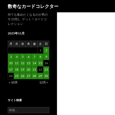
検
数奇なカードコレクター
索
コ
何でも集めたくなるのが男の
サガ(性)。ゲット！カードコ
ン
レクション
テ
ン
2025年11月
ツ
月
火
水
木
金
土
日
へ
1
2
ス
3
4
5
6
7
8
9
キ
10
11
12
13
14
15
16
ッ
17
18
19
20
21
22
23
プ
24
25
26
27
28
29
30
« 10月
12月 »
サイト検索
検
索: