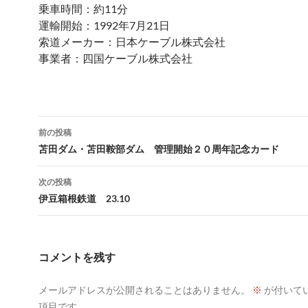
乗車時間：約11分
運輸開始：1992年7月21日
索道メーカー：日本ケーブル株式会社
事業者：四国ケーブル株式会社
投
前の投稿
稿
苫田ダム・苫田鞍部ダム 管理開始２０周年記念カード
ナ
次の投稿
ビ
伊豆箱根鉄道 23.10
ゲ
ー
コメントを残す
シ
メールアドレスが公開されることはありません。
※
が付いて
ョ
項目です