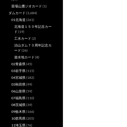
苗場山麓ジオカード
(1)
ダムカード
(3,684)
01北海道
(261)
北海道１５０年記念カー
ド
(19)
工水カード
(2)
治山ダム７０周年記念カ
ード
(26)
遊水地カード
(8)
02青森県
(45)
03岩手県
(115)
04宮城県
(182)
05秋田県
(99)
06山形県
(59)
07福島県
(110)
08茨城県
(39)
09栃木県
(166)
10群馬県
(205)
11埼玉県
(76)