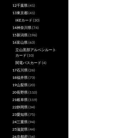
12千葉県
(41)
13東京都
(41)
IKEカード
(30)
14神奈川県
(74)
15新潟県
(196)
16富山県
(63)
立山黒部アルペンルート
カード
(10)
関電バスカード
(4)
17石川県
(26)
18福井県
(73)
19山梨県
(20)
20長野県
(110)
21岐阜県
(119)
22静岡県
(34)
23愛知県
(75)
24三重県
(94)
25滋賀県
(44)
26京都府
(56)