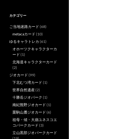
カテゴリー
ご当地迷路カード
(68)
metacaカード
(10)
ゆるキャラトレカ
(61)
オホーツクキャラクターカ
ード
(1)
北海道キャラクターカード
(2)
ジオカード
(99)
下北むつ湾カード
(1)
世界自然遺産
(2)
十勝岳ジオパーク
(1)
南紀熊野ジオカード
(1)
栗駒山麓ジオカード
(6)
祖母・傾・大崩ユネスコエ
コパークカード
(3)
立山黒部ジオパークカード
(19)