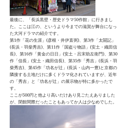
最後に、「長浜黒壁・歴史ドラマ50作館」に行きまし
た。ここは江の、というより今までの滋賀が舞台になっ
た大河ドラマの紹介です。
第1作「花の生涯」(彦根・井伊直弼)、第3作「太閤記」
(長浜・羽柴秀吉)、第11作「国盗り物語」(安土・織田信
長)、第16作「黄金の日日」(安土・呂宋助左衛門)、第30
作「信長」(安土・織田信長)、第35作「秀吉」(長浜・羽
柴秀吉)、第45作「功名が辻」(長浜・山内一豊)と京都の
隣接する土地だけに多くドラマ化されていますが、近年
の「秀吉」と「功名が辻」の展示物が特に多かったで
す。
ここが500円と他より高いだけあり見ごたえありました
が、閉館間際だったこともあってか人は少なめでした。