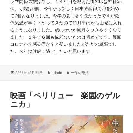
ラマ関係の旅はなし。１４年目を迎えた御朱印は神社55
個、寺院は0個、今年から新しく日本遺産御周印を始め
て7個となりました。今年の夏も暑く長かったですが最
低気温が早く下がってきたので11月半ばから山城に入れ
るようになりました。歳のせいか風邪をひきやすくなり
ました。１年で６回も風邪ひいたのは初めてです。毎回
コロナか？感染症か？と疑いましたがただの風邪でし
た。来年は健康に過ごしたいと思います。
投
作
カ
2025年12月31日
admin
一年の総括
稿
成
テ
日:
者
ゴ
リ
映画「ペリリュー 楽園のゲル
ー
ニカ」