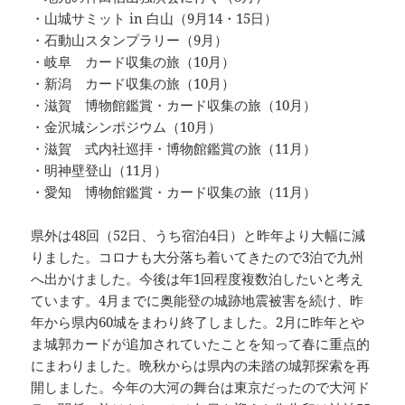
・山城サミット in 白山（9月14・15日）
・石動山スタンプラリー（9月）
・岐阜 カード収集の旅（10月）
・新潟 カード収集の旅（10月）
・滋賀 博物館鑑賞・カード収集の旅（10月）
・金沢城シンポジウム（10月）
・滋賀 式内社巡拝・博物館鑑賞の旅（11月）
・明神壁登山（11月）
・愛知 博物館鑑賞・カード収集の旅（11月）
県外は48回（52日、うち宿泊4日）と昨年より大幅に減
りました。コロナも大分落ち着いてきたので3泊で九州
へ出かけました。今後は年1回程度複数泊したいと考え
ています。4月までに奥能登の城跡地震被害を続け、昨
年から県内60城をまわり終了しました。2月に昨年とや
ま城郭カードが追加されていたことを知って春に重点的
にまわりました。晩秋からは県内の未踏の城郭探索を再
開しました。今年の大河の舞台は東京だったので大河ド