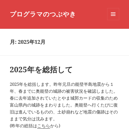
プログラマのつぶやき
メニュ
ーとウ
ィジェ
ット
月:
2025年12月
2025年を総括して
2025年を総括します。昨年元旦の能登半島地震から１
年、春までに奥能登の城跡の被害状況を確認しました。
春に去年追加されていたとやま城郭カードの収集のため
富山県内の城跡をまわりました。奥能登へ行くたびに復
旧は進んでいるものの、土砂崩れなど地震の傷跡はその
ままで気分は沈みます。
(昨年の総括は
こちら
から)