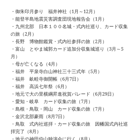
・御朱印月参り 福井神社（1月～12月）
・能登半島地震災害調査団現地報告会（1月）
・九州北部 日本１００名城・式内社巡り、カード収集
の旅（2月）
・長野 博物館鑑賞・式内社参拝の旅（2月）
・富山 とやま城郭カード追加分収集城巡り（3月～5
月）
・母が亡くなる（4月）
・福井 平泉寺白山神社三十三式年（5月）
・福井 畝畦寺御開帳（6月7日）
・福井 高浜七年祭（6月）
・地元で大の里横綱昇進祝賀パレード（6月29日）
・愛知・岐阜 カード収集の旅（7月）
・島根・鳥取・岡山 カード収集の旅（7月）
・金沢北部豪雨（8月7日）
・鳥取 式内社巡拝・カード収集の旅 因幡国式内社巡
拝完了（8月）
・地元の神田伯山独演会に行く（8月）