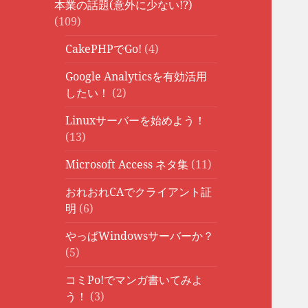
本業の話題(意外に少ない!?)
(109)
CakePHPでGo!
(4)
Google Analyticsを有効活用
したい！
(2)
Linuxサーバーを始めよう！
(13)
Microsoft Access ネタ集
(11)
おれおれCAでクライアント証
明
(6)
やっぱWindowsサーバーか？
(5)
コミPo!でマンガ書いてみよ
う！
(3)