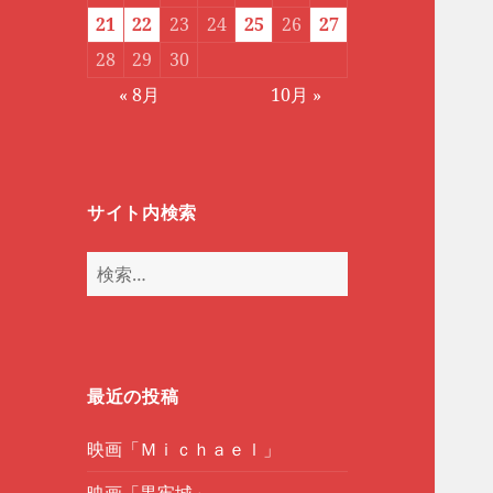
21
22
23
24
25
26
27
28
29
30
« 8月
10月 »
サイト内検索
検
索:
最近の投稿
映画「Ｍｉｃｈａｅｌ」