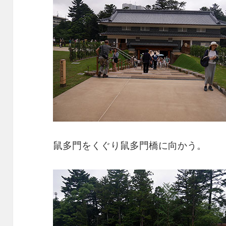
鼠多門をくぐり鼠多門橋に向かう。