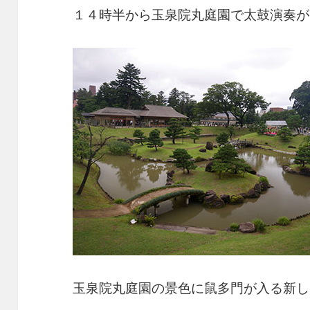
１４時半から玉泉院丸庭園で太鼓演奏が
玉泉院丸庭園の景色に鼠多門が入る新し