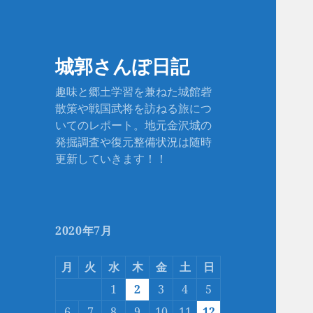
城郭さんぽ日記
趣味と郷土学習を兼ねた城館砦
散策や戦国武将を訪ねる旅につ
いてのレポート。地元金沢城の
発掘調査や復元整備状況は随時
更新していきます！！
2020年7月
月
火
水
木
金
土
日
1
2
3
4
5
6
7
8
9
10
11
12