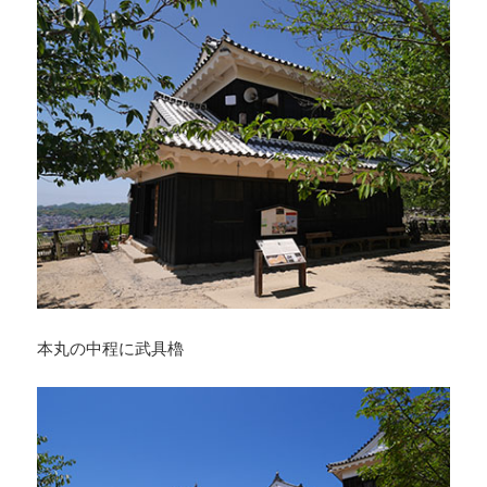
本丸の中程に武具櫓