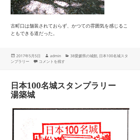
古町口は舗装されておらず、かつての雰囲気を感じるこ
ともできる道だった。
投
作
カ
2017年5月5日
admin
38愛媛県の城館
,
日本100名城スタ
稿
日本100名城スタンプラリー 松山城 に
成
テ
ンプラリー
コメントを残す
日:
者
ゴ
リ
ー
日本100名城スタンプラリー
湯築城