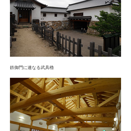
鉄御門に連なる武具櫓