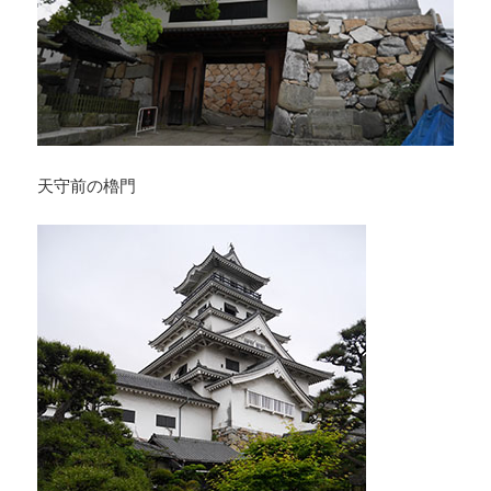
天守前の櫓門