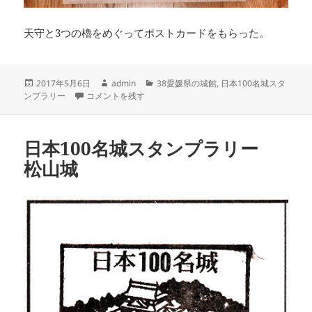
天守と3つの櫓をめぐってポストカードをもらった。
投
作
カ
2017年5月6日
admin
38愛媛県の城館
,
日本100名城スタ
稿
日本100名城スタンプラリー 今治城 に
成
テ
ンプラリー
コメントを残す
日:
者
ゴ
リ
ー
日本100名城スタンプラリー
松山城