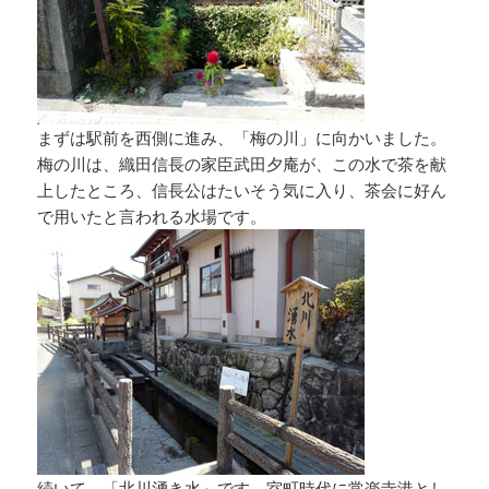
まずは駅前を西側に進み、「梅の川」に向かいました。
梅の川は、織田信長の家臣武田夕庵が、この水で茶を献
上したところ、信長公はたいそう気に入り、茶会に好ん
で用いたと言われる水場です。
続いて、「北川湧き水」です。室町時代に常楽寺港とし