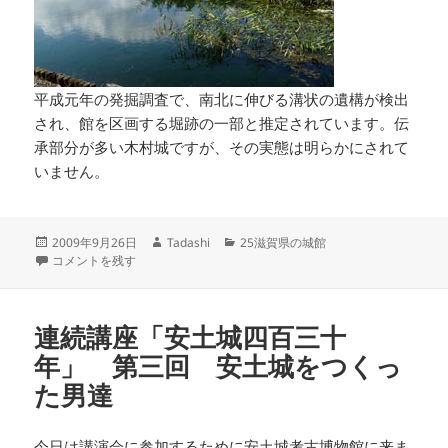
平成元年の発掘調査で、南北に伸びる溝状の遺構が検出
され、館を区画する堀跡の一部と推定されています。伝
承部分が多い木村城ですが、その実態は明らかにされて
いません。
投
作
カ
2009年9月26日
Tadashi
25滋賀県の城館
稿
木村城 滋賀県の城館 に
成
テ
コメントを残す
日:
者
ゴ
リ
ー
連続講座「安土城四百三十
年」 第三回 安土城をつくっ
た男達
今日は講演会に参加するために安土城考古博物館に来ま