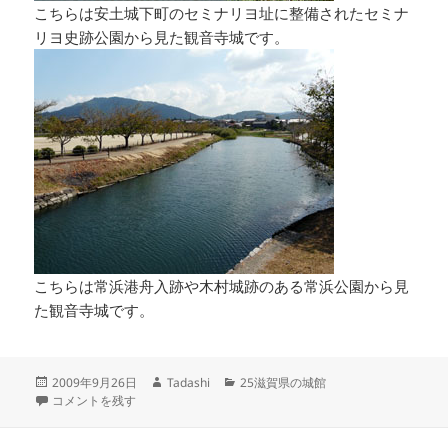
こちらは安土城下町のセミナリヨ址に整備されたセミナ
リヨ史跡公園から見た観音寺城です。
こちらは常浜港舟入跡や木村城跡のある常浜公園から見
た観音寺城です。
投
作
カ
2009年9月26日
Tadashi
25滋賀県の城館
稿
観音寺城 滋賀県の城館 に
成
テ
コメントを残す
日:
者
ゴ
リ