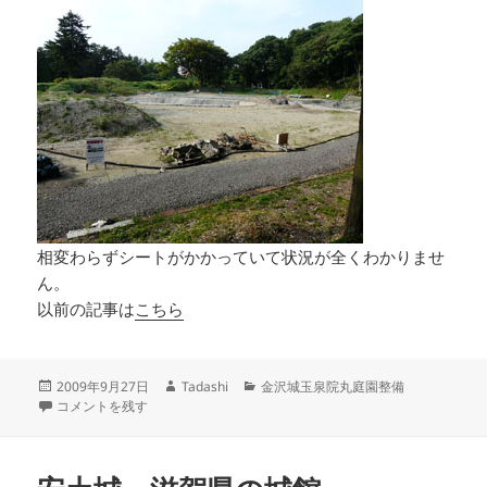
相変わらずシートがかかっていて状況が全くわかりませ
ん。
以前の記事は
こちら
投
作
カ
2009年9月27日
Tadashi
金沢城玉泉院丸庭園整備
稿
金沢城 玉泉院丸に案内板が！ に
成
テ
コメントを残す
日:
者
ゴ
リ
ー