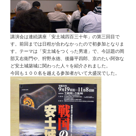
講演会は連続講座「安土城四百三十年」の第三回目で
す。前回までは日程が合わなかったので初参加となりま
す。テーマは「安土城をつくった男達」で、今話題の岡
部又右衛門や、狩野永徳、後藤平四郎、京のたい阿弥な
ど安土城築城に関わった人々を紹介されました。
今回も１００名を越える参加者がいて大盛況でした。