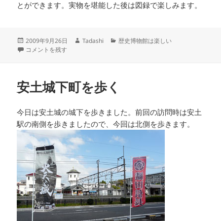
とができます。実物を堪能した後は図録で楽しみます。
投
作
カ
2009年9月26日
Tadashi
歴史博物館は楽しい
稿
連続講座「安土城四百三十年」 第三回 安土城をつくった男達 に
成
テ
コメントを残す
日:
者
ゴ
リ
ー
安土城下町を歩く
今日は安土城の城下を歩きました。前回の訪問時は安土
駅の南側を歩きましたので、今回は北側を歩きます。