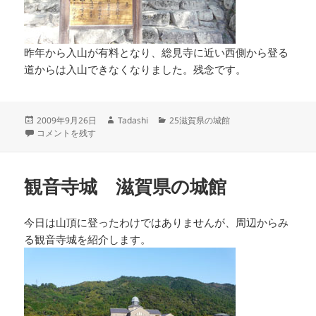
昨年から入山が有料となり、総見寺に近い西側から登る
道からは入山できなくなりました。残念です。
投
作
カ
2009年9月26日
Tadashi
25滋賀県の城館
稿
安土城 滋賀県の城館 に
成
テ
コメントを残す
日:
者
ゴ
リ
ー
観音寺城 滋賀県の城館
今日は山頂に登ったわけではありませんが、周辺からみ
る観音寺城を紹介します。