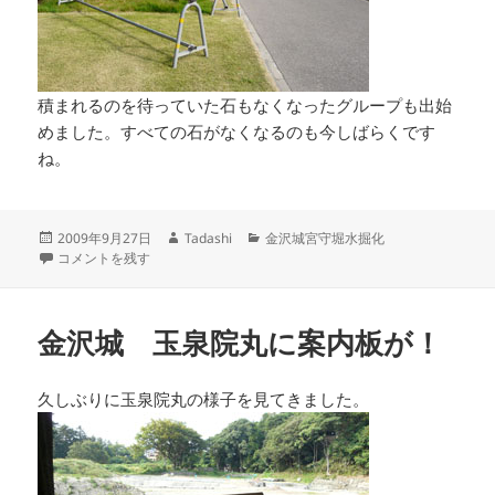
積まれるのを待っていた石もなくなったグループも出始
めました。すべての石がなくなるのも今しばらくです
ね。
投
作
カ
2009年9月27日
Tadashi
金沢城宮守堀水掘化
稿
金沢城いもり堀 鯉喉櫓台はさらに進む に
成
テ
コメントを残す
日:
者
ゴ
リ
ー
金沢城 玉泉院丸に案内板が！
久しぶりに玉泉院丸の様子を見てきました。