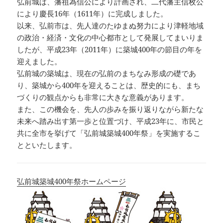
弘前城は、藩祖為信公により計画され、二代藩主信枚公
により慶長16年（1611年）に完成しました。
以来、弘前市は、先人達のたゆまぬ努力により津軽地域
の政治・経済・文化の中心都市として発展してまいりま
したが、平成23年（2011年）に築城400年の節目の年を
迎えました。
弘前城の築城は、現在の弘前のまちなみ形成の礎であ
り、築城から400年を迎えることは、歴史的にも、まち
づくりの観点からも非常に大きな意義があります。
また、この機会を、先人の歩みを振り返りながら新たな
未来へ踏み出す第一歩と位置づけ、平成23年に、市民と
共に全市を挙げて「弘前城築城400年祭」を実施するこ
とといたします。
弘前城築城400年祭ホームページ