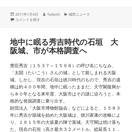
投
作
カ
2011年1月4日
Tadashi
城郭ニュース
稿
増山城跡整備 安室屋敷跡一帯に着手 に
成
テ
コメントを残す
日:
者
ゴ
リ
ー
地中に眠る秀吉時代の石垣 大
阪城、市が本格調査へ
豊臣秀吉（１５３７～１５９８）の呼び名にちなみ、
「太閤（たいこう）さんの城」として親しまれる大阪
城。しかし、現在の石垣は徳川時代のもので、秀吉の遺
構は約４００年間、地中に眠ったままだ。天守閣復興か
ら８０年となる来年度、大阪市はその謎に迫ろうと、本
格的な発掘調査に乗り出す。
財団法人「大阪市博物館協会」などによると、１５８３
年に秀吉が築城を始めた大阪城は、徳川家康の攻略によ
り、１６１５年の大坂夏の陣で落城。天守閣は焼け落ち
た。現在の石垣（高さ最大３２メートル、総延長１１．