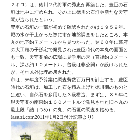
２キロ）は、徳川２代将軍の秀忠が再築した。豊臣の石
垣は地中に埋められ、その上に徳川の石垣や新たな天守
閣が造られたという。
豊臣の石垣の一部が初めて確認されたのは１９５９年。
堀の水が干上がった際に市が地盤調査をしたところ、本
丸の地下約７メートルから見つかった。翌６０年に幕府
の大工頭の子孫宅で発見された豊臣時代の本丸の図面と
も一致。天守閣前の広場に見学用の穴（直径約３メート
ル、深さ約１０メートル、普段は非公開）が設けられた
が、それ以外は埋め戻された。
市は、来年度予算案に調査費数百万円を計上する。豊臣
時代の石垣は、加工した石を積み上げた徳川期のものと
は違い、自然石を多用した３段構造。まずは、８５年に
現天守閣の南東約１００メートルで発見された旧本丸の
最上段「詰（つめ）の丸」の石垣の調査を始める。
(
asahi.com2011年1月2日付け記事
より)