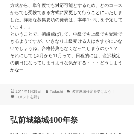
方式から、単年度でも対応可能とするため、どのコース
からでも受験できる方式に変更して行うことにいたしま
した。詳細な募集要項の発表は、本年4～5月を予定して
います。」
ということで、初級飛ばして、中級でも上級でも受験で
きるようですが、いきなり上級受ける人はさすがにいな
いでしょうね。合格特典もなくなってしまうのか？？
それにしても5月から11月って、日程的には、金沢検定
の前日になってしまうような気がする・・・どうしよう
かなー
投
作
カ
2011年1月29日
Tadashi
名古屋城検定を受けよう！
稿
今年の名古屋城検定は・・・・！ に
成
テ
コメントを残す
日:
者
ゴ
リ
ー
弘前城築城400年祭