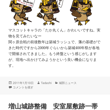
マスコットキャラの「たか丸くん」かわいいですね。実
物を見てみたいなー
関ヶ原合戦の前後数年は築城ラッシュで、藩の基礎がで
きた時代ですから2000年ぐらいから築城400年祭が各地
で開催されてきました。もう終盤という感じがします
が、現地へ出かけてみようかという良い機会になりま
す。
投
作
カ
2011年1月10日
Tadashi
城郭ニュース
稿
弘前城築城400年祭 に
成
テ
コメントを残す
日:
者
ゴ
リ
ー
増山城跡整備 安室屋敷跡一帯