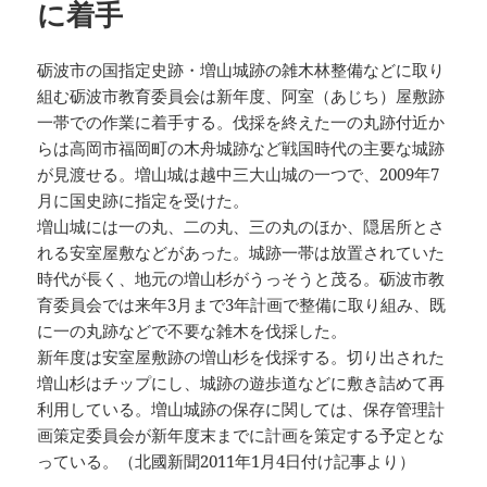
に着手
砺波市の国指定史跡・増山城跡の雑木林整備などに取り
組む砺波市教育委員会は新年度、阿室（あじち）屋敷跡
一帯での作業に着手する。伐採を終えた一の丸跡付近か
らは高岡市福岡町の木舟城跡など戦国時代の主要な城跡
が見渡せる。増山城は越中三大山城の一つで、2009年7
月に国史跡に指定を受けた。
増山城には一の丸、二の丸、三の丸のほか、隠居所とさ
れる安室屋敷などがあった。城跡一帯は放置されていた
時代が長く、地元の増山杉がうっそうと茂る。砺波市教
育委員会では来年3月まで3年計画で整備に取り組み、既
に一の丸跡などで不要な雑木を伐採した。
新年度は安室屋敷跡の増山杉を伐採する。切り出された
増山杉はチップにし、城跡の遊歩道などに敷き詰めて再
利用している。増山城跡の保存に関しては、保存管理計
画策定委員会が新年度末までに計画を策定する予定とな
っている。（北國新聞2011年1月4日付け記事より）