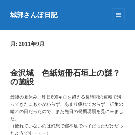
城郭さんぽ日記
メニュ
ーとウ
ィジェ
ット
月:
2011年9月
金沢城 色紙短冊石垣上の謎？
の施設
最後の夏休み。昨日800キロを超える長時間の運転で帰
ってきたにもかかわらず、あまり疲れておらず、折角の
晴れの日だったので、また先日の発掘現場を見に来まし
た。
（疲れていないのは幻想で寝不足でハイだっただけだっ
たようです・・・）