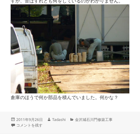
すが、音はすれども何をしているのかわかりません。
倉庫のほうで何か部品を積んでいました。何かな？
投
作
カ
2011年9月26日
Tadashi
金沢城石川門修築工事
稿
金沢城 石川櫓門修復 に
成
テ
コメントを残す
日:
者
ゴ
リ