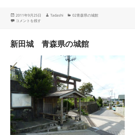
投
作
カ
2011年9月25日
Tadashi
02青森県の城館
稿
八戸城 青森県の城館 に
成
テ
コメントを残す
日:
者
ゴ
リ
ー
新田城 青森県の城館