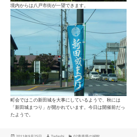
境内からは八戸市街が一望できます。
町会ではこの新田城を大事にしているようで、秋には
「新田城まつり」が開かれています。今日は開催前だっ
たようで。
投
作
カ
2011年9月25日
Tadashi
02青森県の城館