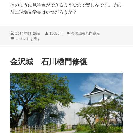
きのように見学台ができるようなので楽しみです。その
前に現場見学会はいつだろうか？
投
作
カ
2011年9月26日
Tadashi
金沢城橋爪門復元
稿
金沢城 橋爪門は計測作業が進む に
成
テ
コメントを残す
日:
者
ゴ
リ
ー
金沢城 石川櫓門修復