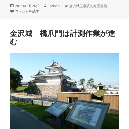
投
作
カ
2011年9月26日
Tadashi
金沢城玉泉院丸庭園整備
稿
金沢城 色紙短冊石垣上の謎？の施設 に
成
テ
コメントを残す
日:
者
ゴ
リ
ー
金沢城 橋爪門は計測作業が進
む