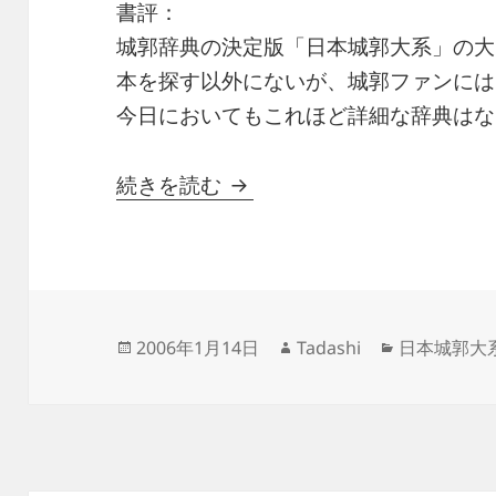
書評：
城郭辞典の決定版「日本城郭大系」の大
本を探す以外にないが、城郭ファンには
今日においてもこれほど詳細な辞典はな
日本城郭大系 第12巻 大阪
続きを読む
投
作
カ
2006年1月14日
Tadashi
日本城郭大系
稿
成
テ
日:
者
ゴ
リ
ー