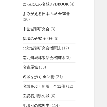
にっぽんの名城DVDBOOK
(4)
よみがえる日本の城 全30冊
(30)
中世城郭研究会
(3)
倭城の研究 全5冊
(5)
北陸城郭研究会機関誌
(17)
南九州城郭談話会機関誌
(3)
名古屋城
(33)
名城を歩く 全24冊
(24)
名城を歩く新版 全12冊
(12)
図説石川県の城
(6)
地域別の城郭本
(114)