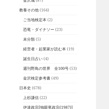
金沢城
(87)
教養その他
(164)
ご当地検定本
(2)
恐竜・ダイナソー
(23)
未分類
(5)
経営者・起業家が読む本
(19)
誕生日占い
(4)
週刊野鳥の世界 全100号
(53)
金沢検定参考書
(49)
日本史
(678)
上杉謙信
(22)
伊達政宗[独眼竜政宗(1987)]