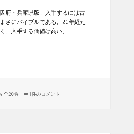
阪府・兵庫県版。入手するには古
まさにバイブルである。20年経た
く、入手する価値は高い。
・兵庫
日本城郭大系 第12巻 大阪・兵庫 への
 全20巻
1件のコメント