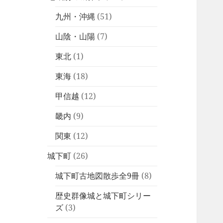
九州・沖縄
(51)
山陰・山陽
(7)
東北
(1)
東海
(18)
甲信越
(12)
畿内
(9)
関東
(12)
城下町
(26)
城下町古地図散歩全9冊
(8)
歴史群像城と城下町シリー
ズ
(3)