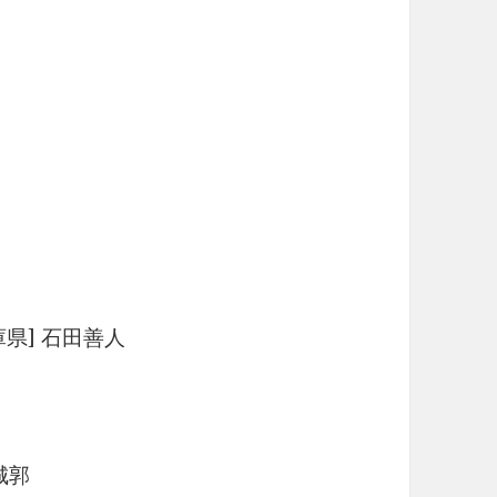
県] 石田善人
城郭