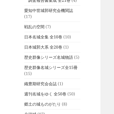
調査報告書集成 全21巻
(4)
愛知中世城郭研究会機関誌
(17)
戦乱の空間
(7)
日本名城全集 全10巻
(10)
日本城郭大系 全20巻
(1)
歴史群像シリーズ名城物語
(5)
歴史群像名城シリーズ全15冊
(15)
織豊期研究会会誌
(1)
週刊名城をゆく 全50巻
(50)
郷土の城ものがたり
(8)