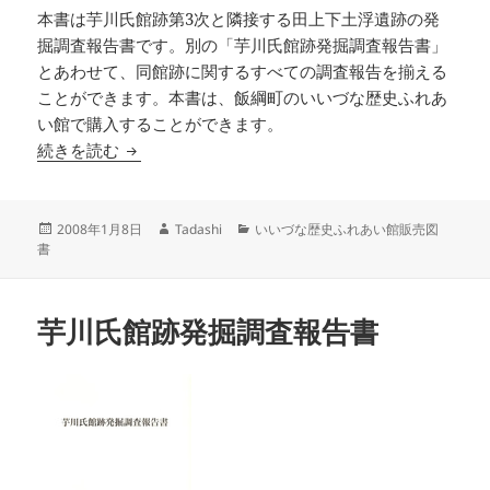
本書は芋川氏館跡第3次と隣接する田上下土浮遺跡の発
掘調査報告書です。別の「芋川氏館跡発掘調査報告書」
とあわせて、同館跡に関するすべての調査報告を揃える
ことができます。本書は、飯綱町のいいづな歴史ふれあ
い館で購入することができます。
田上下土浮遺跡・芋川氏館跡(第3次)発掘調査報告
続きを読む
投
作
カ
2008年1月8日
Tadashi
いいづな歴史ふれあい館販売図
稿
成
テ
書
日:
者
ゴ
リ
ー
芋川氏館跡発掘調査報告書