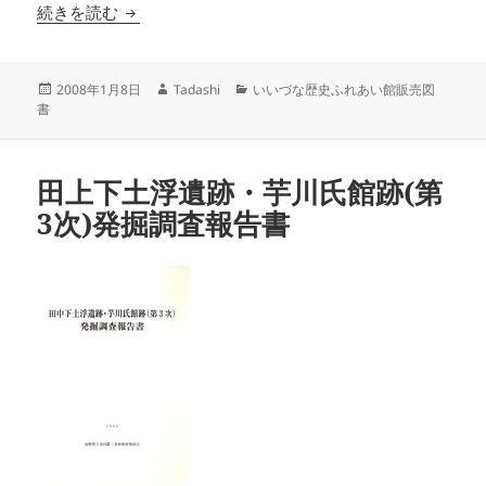
特別展 飯綱町の戦国乱世
続きを読む
投
作
カ
2008年1月8日
Tadashi
いいづな歴史ふれあい館販売図
稿
成
テ
書
日:
者
ゴ
リ
ー
田上下土浮遺跡・芋川氏館跡(第
3次)発掘調査報告書