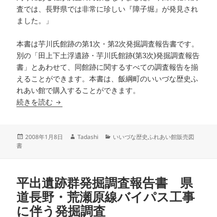
査では、長野県では非常に珍しい『障子堀』が発見され
ました。」
本書は芋川氏館跡の第1次・第2次発掘調査報告書です。
別の「田上下土浮遺跡・芋川氏館跡(第3次)発掘調査報告
書」とあわせて、同館跡に関するすべての調査報告を揃
えることができます。本書は、飯綱町のいいづな歴史ふ
れあい館で購入することができます。
芋川氏館跡発掘調査報告書
続きを読む
投
作
カ
2008年1月8日
Tadashi
いいづな歴史ふれあい館販売図
稿
成
テ
書
日:
者
ゴ
リ
ー
平出遺跡群発掘調査報告書 県
道長野・荒瀬原線バイパス工事
に伴う発掘調査