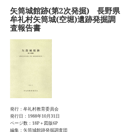
ー
矢筒城館跡(第2次発掘) 長野県
牟礼村矢筒城(空堀)遺跡発掘調
査報告書
発行：牟礼村教育委員会
発行日：1988年10月31日
ページ数：18P＋図版6P
編集：矢筒城館跡発掘調査団