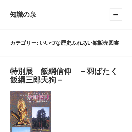
知識の泉
メニュ
ーとウ
ィジェ
ット
カテゴリー:
いいづな歴史ふれあい館販売図書
特別展 飯綱信仰 －羽ばたく
飯綱三郎天狗－