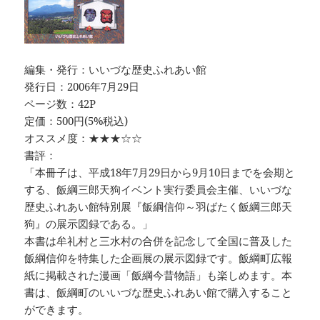
編集・発行：いいづな歴史ふれあい館
発行日：2006年7月29日
ページ数：42P
定価：500円(5%税込)
オススメ度：★★★☆☆
書評：
「本冊子は、平成18年7月29日から9月10日までを会期と
する、飯綱三郎天狗イベント実行委員会主催、いいづな
歴史ふれあい館特別展『飯綱信仰～羽ばたく飯綱三郎天
狗』の展示図録である。」
本書は牟礼村と三水村の合併を記念して全国に普及した
飯綱信仰を特集した企画展の展示図録です。飯綱町広報
紙に掲載された漫画「飯綱今昔物語」も楽しめます。本
書は、飯綱町のいいづな歴史ふれあい館で購入すること
ができます。