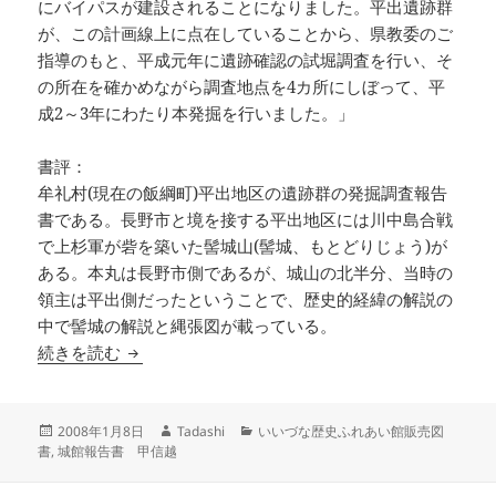
にバイパスが建設されることになりました。平出遺跡群
が、この計画線上に点在していることから、県教委のご
指導のもと、平成元年に遺跡確認の試堀調査を行い、そ
の所在を確かめながら調査地点を4カ所にしぼって、平
成2～3年にわたり本発掘を行いました。」
書評：
牟礼村(現在の飯綱町)平出地区の遺跡群の発掘調査報告
書である。長野市と境を接する平出地区には川中島合戦
で上杉軍が砦を築いた髻城山(髻城、もとどりじょう)が
ある。本丸は長野市側であるが、城山の北半分、当時の
領主は平出側だったということで、歴史的経緯の解説の
中で髻城の解説と縄張図が載っている。
平出遺跡群発掘調査報告書 県道長野・荒瀬原線
続きを読む
投
作
カ
2008年1月8日
Tadashi
いいづな歴史ふれあい館販売図
稿
成
テ
書
,
城館報告書 甲信越
日:
者
ゴ
リ