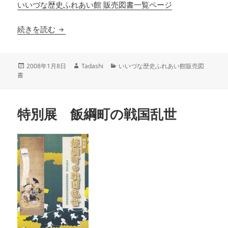
いいづな歴史ふれあい館 販売図書一覧ページ
特別展 飯綱信仰 －羽ばたく飯綱三郎天狗－
続きを読む
投
作
カ
2008年1月8日
Tadashi
いいづな歴史ふれあい館販売図
稿
成
テ
書
日:
者
ゴ
リ
ー
特別展 飯綱町の戦国乱世