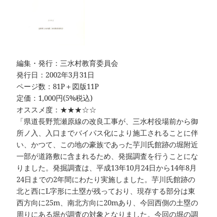
編集・発行：三水村教育委員会
発行日：2002年3月31日
ページ数：81P＋図版11P
定価：1,000円(5%税込)
オススメ度：★★★☆☆
「県道長野荒瀬原線の改良工事が、三水村役場前から御
所ノ入、入口までバイパス化により施工されることに伴
い、かつて、この地の豪族であった芋川氏館跡の堀附近
一部が道路敷に含まれるため、発掘調査を行うことにな
りました。発掘調査は、平成13年10月24日から14年8月
24日までの2年間にわたり実施しました。芋川氏館跡の
北と西にL字形に土塁が残っており、現存する部分は東
西方向に25m、南北方向に20mあり、今回西側の土塁の
周りにある堀が調査の対象となりました。今回の堀の調