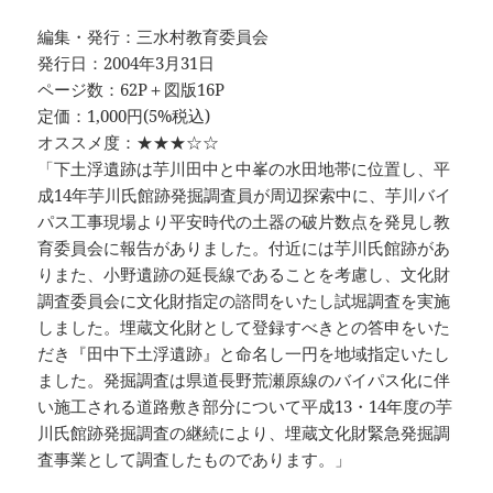
編集・発行：三水村教育委員会
発行日：2004年3月31日
ページ数：62P＋図版16P
定価：1,000円(5%税込)
オススメ度：★★★☆☆
「下土浮遺跡は芋川田中と中峯の水田地帯に位置し、平
成14年芋川氏館跡発掘調査員が周辺探索中に、芋川バイ
パス工事現場より平安時代の土器の破片数点を発見し教
育委員会に報告がありました。付近には芋川氏館跡があ
りまた、小野遺跡の延長線であることを考慮し、文化財
調査委員会に文化財指定の諮問をいたし試堀調査を実施
しました。埋蔵文化財として登録すべきとの答申をいた
だき『田中下土浮遺跡』と命名し一円を地域指定いたし
ました。発掘調査は県道長野荒瀬原線のバイパス化に伴
い施工される道路敷き部分について平成13・14年度の芋
川氏館跡発掘調査の継続により、埋蔵文化財緊急発掘調
査事業として調査したものであります。」