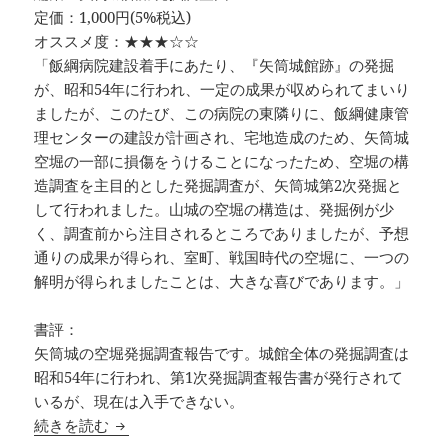
定価：1,000円(5%税込)
オススメ度：★★★☆☆
「飯綱病院建設着手にあたり、『矢筒城館跡』の発掘
が、昭和54年に行われ、一定の成果が収められてまいり
ましたが、このたび、この病院の東隣りに、飯綱健康管
理センターの建設が計画され、宅地造成のため、矢筒城
空堀の一部に損傷をうけることになったため、空堀の構
造調査を主目的とした発掘調査が、矢筒城第2次発掘と
して行われました。山城の空堀の構造は、発掘例が少
く、調査前から注目されるところでありましたが、予想
通りの成果が得られ、室町、戦国時代の空堀に、一つの
解明が得られましたことは、大きな喜びであります。」
書評：
矢筒城の空堀発掘調査報告です。城館全体の発掘調査は
昭和54年に行われ、第1次発掘調査報告書が発行されて
いるが、現在は入手できない。
矢筒城館跡(第2次発掘) 長野県牟礼村矢筒城(空
続きを読む