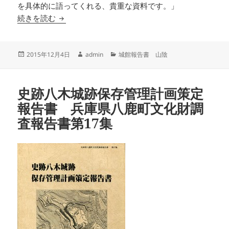
を具体的に語ってくれる、貴重な資料です。」
鳥取県米子市 米子城跡６遺跡 鳥取県教育文化財
続きを読む
投
作
カ
2015年12月4日
admin
城館報告書 山陰
稿
成
テ
日:
者
ゴ
リ
史跡八木城跡保存管理計画策定
ー
報告書 兵庫県八鹿町文化財調
査報告書第17集