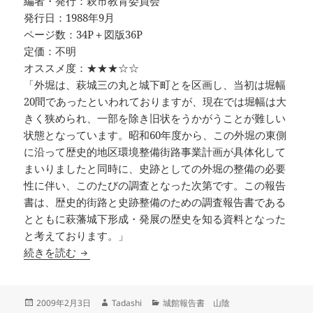
編者・発行：萩市教育委員会
発行日：1988年9月
ページ数：34P＋図版36P
定価：不明
オススメ度：★★★☆☆
「外堀は、萩城三の丸と城下町とを区画し、当初は堀幅
20間であったといわれておりますが、現在では堀幅は大
きく狭められ、一部を除き旧状をうかがうことが難しい
状態となっています。昭和60年度から、この外堀の東側
に沿って歴史的地区環境整備街路事業計画が具体化して
まいりましたと同時に、史跡としての外堀の整備の必要
性に伴い、このたびの調査となった次第です。この報告
書は、歴史的街路と史跡整備のための調査報告書である
とともに萩藩城下形成・発展の歴史を知る資料となった
と考えております。」
萩城跡外堀調査報告書 －萩城跡外堀文献調査報
続きを読む
投
作
カ
2009年2月3日
Tadashi
城館報告書 山陰