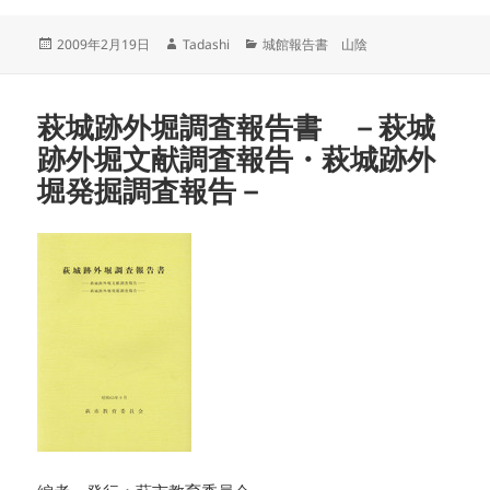
投
作
カ
2009年2月19日
Tadashi
城館報告書 山陰
稿
成
テ
日:
者
ゴ
リ
萩城跡外堀調査報告書 －萩城
ー
跡外堀文献調査報告・萩城跡外
堀発掘調査報告－