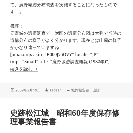
て、鹿野城跡分布調査を実施することになったもので
す。」
書評：
鹿野城の遺構調査で、附図の遺構分布図は大判で当時の
遺構分布の様子がよく分かります。現在とは山麓の様子
がかなり違っていますね。
[amazonjs asin=”B000J75OVY” locale=”JP”
tmpl=”Small” title=”鹿野城跡調査概報 (1982年)”]
鹿野城跡調査概報
続きを読む
投
作
カ
2009年2月19日
Tadashi
城館報告書 山陰
稿
成
テ
日:
者
ゴ
リ
史跡松江城 昭和60年度保存修
ー
理事業報告書