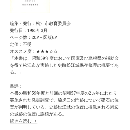
編集・発行：松江市教育委員会
発行日：1985年3月
ページ数：20P＋図版6P
定価：不明
オススメ度：★★★☆☆
「本書は、昭和59年度において国庫及び島根県の補助金
を得て松江市が実施した史跡松江城保存修理の概要であ
る。」
書評：
本書の昭和59年度と前回の昭和57年度の2ヵ年にわたり
実施された発掘調査で、脇虎口の門跡について礎石の位
置が判明している。史跡松江城の位置に掲載される周辺
の城跡の位置に誤植がある。
史跡松江城 昭和59年度保存修理事業報告書
続きを読む