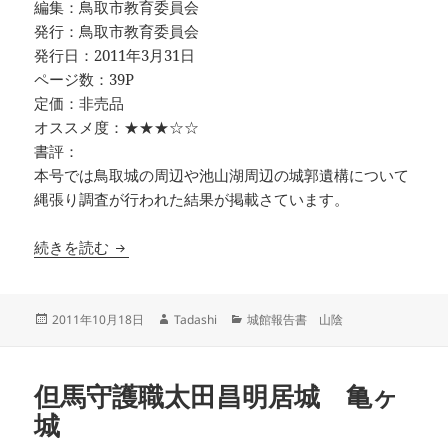
編集：鳥取市教育委員会
発行：鳥取市教育委員会
発行日：2011年3月31日
ページ数：39P
定価：非売品
オススメ度：★★★☆☆
書評：
本号では鳥取城の周辺や池山湖周辺の城郭遺構について
縄張り調査が行われた結果が掲載さています。
鳥取城調査研究年報 第4号
続きを読む
投
作
カ
2011年10月18日
Tadashi
城館報告書 山陰
稿
成
テ
日:
者
ゴ
リ
但馬守護職太田昌明居城 亀ヶ
ー
城