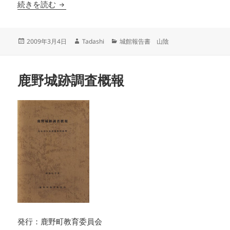
津和野城下町 祇園町遺跡 津和野町埋蔵文化財
続きを読む
投
作
カ
2009年3月4日
Tadashi
城館報告書 山陰
稿
成
テ
日:
者
ゴ
リ
鹿野城跡調査概報
ー
発行：鹿野町教育委員会