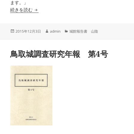
ます。」
史跡八木城跡保存管理計画策定報告書 兵庫県八
続きを読む
投
作
カ
2015年12月3日
admin
城館報告書 山陰
稿
成
テ
日:
者
ゴ
リ
鳥取城調査研究年報 第4号
ー