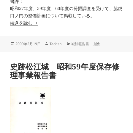
書評：
昭和57年度、59年度、60年度の発掘調査を受けて、脇虎
口ノ門の整備計画について掲載している。
史跡松江城 昭和60年度保存修理事業報告書
続きを読む
投
作
カ
2009年2月19日
Tadashi
城館報告書 山陰
稿
成
テ
日:
者
ゴ
リ
史跡松江城 昭和59年度保存修
ー
理事業報告書