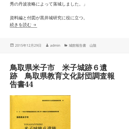
秀の丹波攻略によって落城しました。」
資料編と付図が黒井城研究に役に立つ。
史跡黒井城跡 保存管理計画策定報告書
続きを読む
投
作
カ
2015年12月29日
admin
城館報告書 山陰
稿
成
テ
日:
者
ゴ
リ
鳥取県米子市 米子城跡６遺
ー
跡 鳥取県教育文化財団調査報
告書44