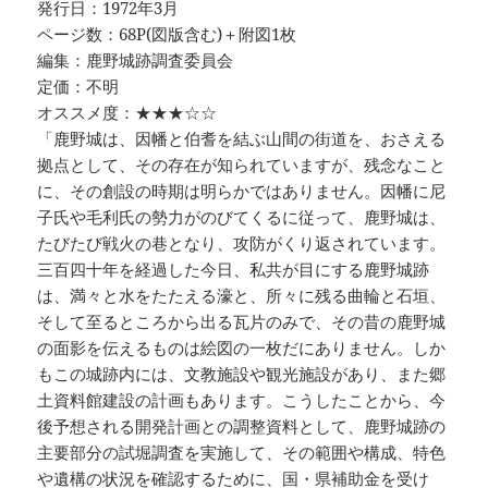
発行日：1972年3月
ページ数：68P(図版含む)＋附図1枚
編集：鹿野城跡調査委員会
定価：不明
オススメ度：★★★☆☆
「鹿野城は、因幡と伯耆を結ぶ山間の街道を、おさえる
拠点として、その存在が知られていますが、残念なこと
に、その創設の時期は明らかではありません。因幡に尼
子氏や毛利氏の勢力がのびてくるに従って、鹿野城は、
たびたび戦火の巷となり、攻防がくり返されています。
三百四十年を経過した今日、私共が目にする鹿野城跡
は、満々と水をたたえる濠と、所々に残る曲輪と石垣、
そして至るところから出る瓦片のみで、その昔の鹿野城
の面影を伝えるものは絵図の一枚だにありません。しか
もこの城跡内には、文教施設や観光施設があり、また郷
土資料館建設の計画もあります。こうしたことから、今
後予想される開発計画との調整資料として、鹿野城跡の
主要部分の試堀調査を実施して、その範囲や構成、特色
や遺構の状況を確認するために、国・県補助金を受け