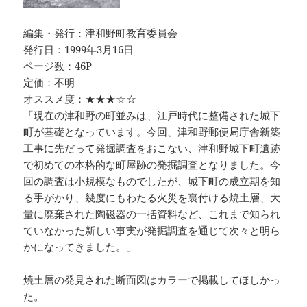
編集・発行：津和野町教育委員会
発行日：1999年3月16日
ページ数：46P
定価：不明
オススメ度：★★★☆☆
「現在の津和野の町並みは、江戸時代に整備された城下
町が基礎となっています。今回、津和野郵便局庁舎新築
工事に先だって発掘調査をおこない、津和野城下町遺跡
で初めての本格的な町屋跡の発掘調査となりました。今
回の調査は小規模なものでしたが、城下町の成立期を知
る手がかり、幾度にもわたる火災を裏付ける焼土層、大
量に廃棄された陶磁器の一括資料など、これまで知られ
ていなかった新しい事実が発掘調査を通じて次々と明ら
かになってきました。」
焼土層の発見された断面図はカラーで掲載してほしかっ
た。