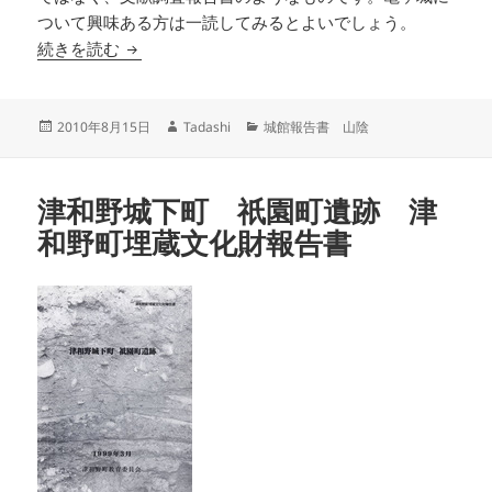
ついて興味ある方は一読してみるとよいでしょう。
但馬守護職太田昌明居城 亀ヶ城
続きを読む
投
作
カ
2010年8月15日
Tadashi
城館報告書 山陰
稿
成
テ
日:
者
ゴ
リ
津和野城下町 祇園町遺跡 津
ー
和野町埋蔵文化財報告書