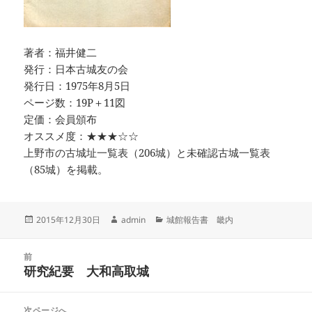
著者：福井健二
発行：日本古城友の会
発行日：1975年8月5日
ページ数：19P＋11図
定価：会員頒布
オススメ度：★★★☆☆
上野市の古城址一覧表（206城）と未確認古城一覧表
（85城）を掲載。
投
作
カ
2015年12月30日
admin
城館報告書 畿内
稿
成
テ
日:
者
ゴ
投
リ
前
稿
研究紀要 大和高取城
ー
前
ナ
の
ビ
投
次ページへ