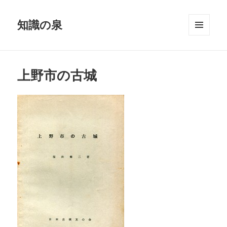
知識の泉
メニュ
ーとウ
ィジェ
ット
上野市の古城