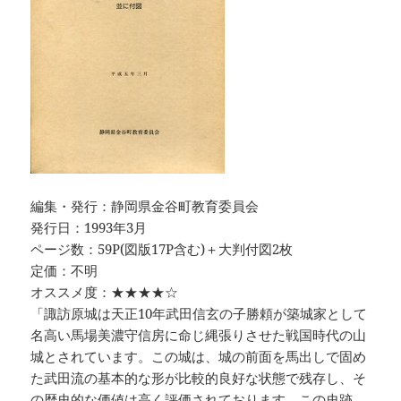
編集・発行：静岡県金谷町教育委員会
発行日：1993年3月
ページ数：59P(図版17P含む)＋大判付図2枚
定価：不明
オススメ度：★★★★☆
「諏訪原城は天正10年武田信玄の子勝頼が築城家として
名高い馬場美濃守信房に命じ縄張りさせた戦国時代の山
城とされています。この城は、城の前面を馬出しで固め
た武田流の基本的な形が比較的良好な状態で残存し、そ
の歴史的な価値は高く評価されております。この史跡