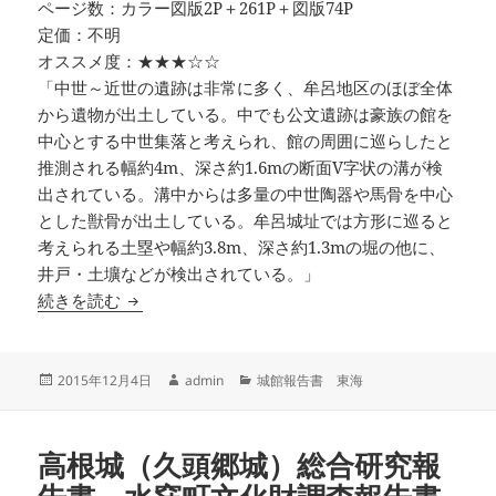
ページ数：カラー図版2P＋261P＋図版74P
定価：不明
オススメ度：★★★☆☆
「中世～近世の遺跡は非常に多く、牟呂地区のほぼ全体
から遺物が出土している。中でも公文遺跡は豪族の館を
中心とする中世集落と考えられ、館の周囲に巡らしたと
推測される幅約4m、深さ約1.6mの断面V字状の溝が検
出されている。溝中からは多量の中世陶器や馬骨を中心
とした獣骨が出土している。牟呂城址では方形に巡ると
考えられる土塁や幅約3.8m、深さ約1.3mの堀の他に、
井戸・土壙などが検出されている。」
公文遺跡（Ⅲ）・牟呂城址 豊橋市埋蔵文化財調査
続きを読む
投
作
カ
2015年12月4日
admin
城館報告書 東海
稿
成
テ
日:
者
ゴ
リ
高根城（久頭郷城）総合研究報
ー