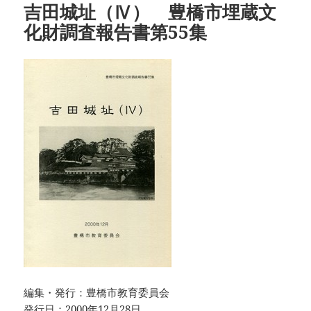
吉田城址（Ⅳ） 豊橋市埋蔵文
ー
化財調査報告書第55集
編集・発行：豊橋市教育委員会
発行日：2000年12月28日