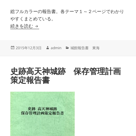
総フルカラーの報告書。各テーマ１～２ページでわかり
やすくまとめている。
史跡山中城跡 北条流角馬出しや障子堀の残る山
続きを読む
投
作
カ
2015年12月3日
admin
城館報告書 東海
稿
成
テ
日:
者
ゴ
リ
史跡高天神城跡 保存管理計画
ー
策定報告書