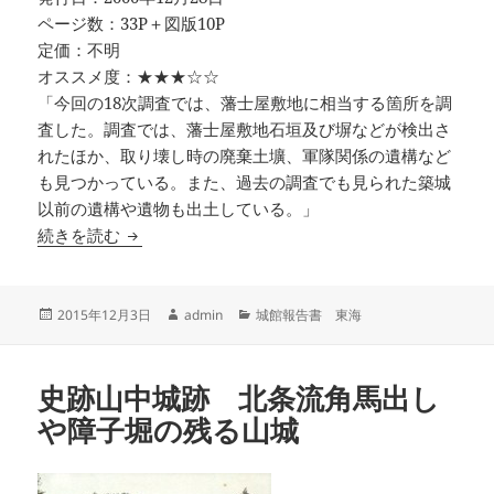
ページ数：33P＋図版10P
定価：不明
オススメ度：★★★☆☆
「今回の18次調査では、藩士屋敷地に相当する箇所を調
査した。調査では、藩士屋敷地石垣及び塀などが検出さ
れたほか、取り壊し時の廃棄土壙、軍隊関係の遺構など
も見つかっている。また、過去の調査でも見られた築城
以前の遺構や遺物も出土している。」
吉田城址（Ⅳ） 豊橋市埋蔵文化財調査報告書第5
続きを読む
投
作
カ
2015年12月3日
admin
城館報告書 東海
稿
成
テ
日:
者
ゴ
リ
史跡山中城跡 北条流角馬出し
ー
や障子堀の残る山城