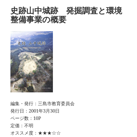
リ
史跡山中城跡 発掘調査と環境
ー
整備事業の概要
編集・発行：三島市教育委員会
発行日：2001年3月30日
ページ数：10P
定価：不明
オススメ度：★★★☆☆