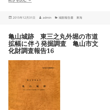
投
作
カ
2015年12月31日
admin
城館報告書 東海
稿
成
テ
日:
者
ゴ
リ
亀山城跡 東三之丸外堀の市道
ー
拡幅に伴う発掘調査 亀山市文
化財調査報告16