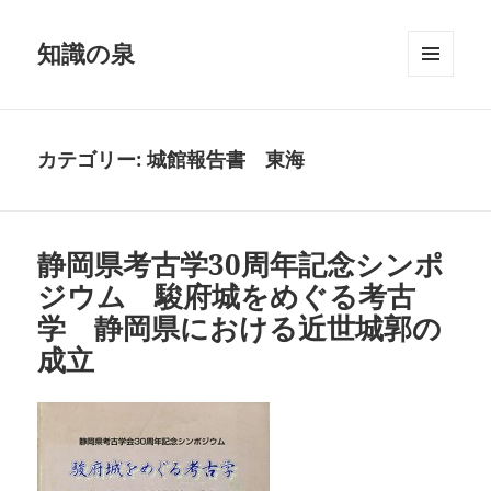
知識の泉
メニュ
ーとウ
ィジェ
ット
カテゴリー:
城館報告書 東海
静岡県考古学30周年記念シンポ
ジウム 駿府城をめぐる考古
学 静岡県における近世城郭の
成立