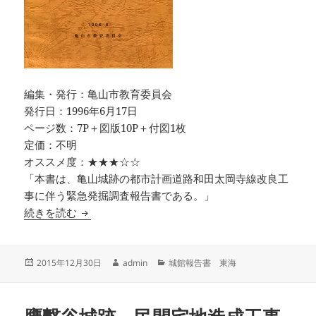
編集・発行：亀山市教育委員会
発行日：1996年6月17日
ページ数：7P＋図版10P＋付図1枚
定価：不明
オススメ度：★★★☆☆
「本書は、亀山城跡の都市計画道路和田太岡寺線改良工
事に伴う緊急発掘調査報告書である。」
亀山城跡 東三之丸外堀の市道拡幅に伴う発掘調
続きを読む
投
作
カ
2015年12月30日
admin
城館報告書 東海
稿
成
テ
日:
者
ゴ
リ
ー