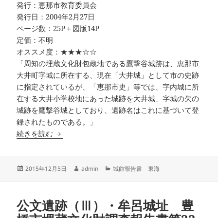
発行：恵那市教育委員会
発行日：2004年2月27日
ページ数：25P＋図版14P
定価：不明
オススメ度：★★★☆☆
「周知の埋蔵文化財包蔵地である鷹撃谷城跡は、恵那市
大井町字城に所在する、現在「大井城」として市の史跡
に指定されているが、「恵那市史」等では、字内城に所
在する大井小学校地にあった城跡を大井城、字城の欠の
城跡を鷹撃谷城としており、遺跡名はこれに基づいて登
録されたものである。」
鷹撃谷城跡 民間宅地造成工事に伴う緊急発掘調
続きを読む
投
作
カ
2015年12月5日
admin
城館報告書 東海
稿
成
テ
日:
者
ゴ
リ
公文遺跡（Ⅲ）・牟呂城址 豊
ー