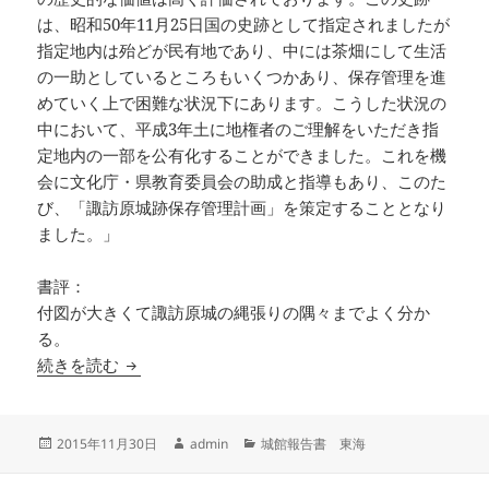
は、昭和50年11月25日国の史跡として指定されましたが
指定地内は殆どが民有地であり、中には茶畑にして生活
の一助としているところもいくつかあり、保存管理を進
めていく上で困難な状況下にあります。こうした状況の
中において、平成3年土に地権者のご理解をいただき指
定地内の一部を公有化することができました。これを機
会に文化庁・県教育委員会の助成と指導もあり、このた
び、「諏訪原城跡保存管理計画」を策定することとなり
ました。」
書評：
付図が大きくて諏訪原城の縄張りの隅々までよく分か
る。
国指定諏訪原城跡 保存管理計画策定報告書並に
続きを読む
投
作
カ
2015年11月30日
admin
城館報告書 東海
稿
成
テ
日:
者
ゴ