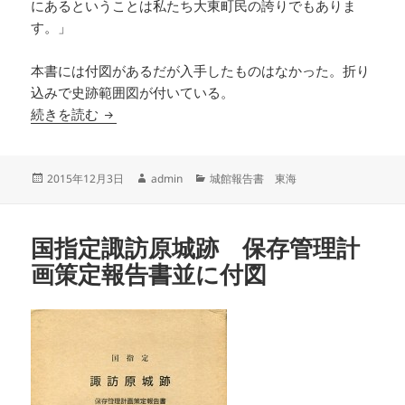
にあるということは私たち大東町民の誇りでもありま
す。」
本書には付図があるだが入手したものはなかった。折り
込みで史跡範囲図が付いている。
史跡高天神城跡 保存管理計画策定報告書
続きを読む
投
作
カ
2015年12月3日
admin
城館報告書 東海
稿
成
テ
日:
者
ゴ
リ
国指定諏訪原城跡 保存管理計
ー
画策定報告書並に付図