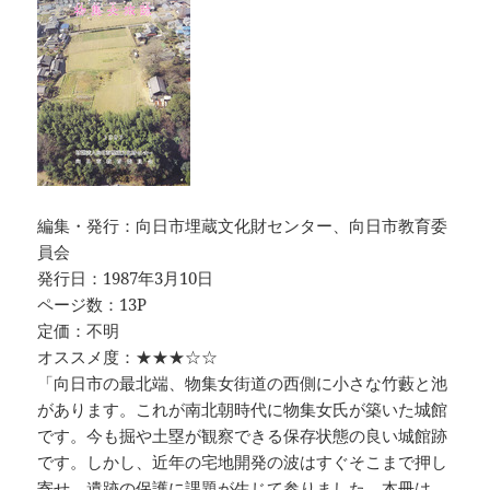
編集・発行：向日市埋蔵文化財センター、向日市教育委
員会
発行日：1987年3月10日
ページ数：13P
定価：不明
オススメ度：★★★☆☆
「向日市の最北端、物集女街道の西側に小さな竹藪と池
があります。これが南北朝時代に物集女氏が築いた城館
です。今も掘や土塁が観察できる保存状態の良い城館跡
です。しかし、近年の宅地開発の波はすぐそこまで押し
寄せ、遺跡の保護に課題が生じて参りました。本冊は、