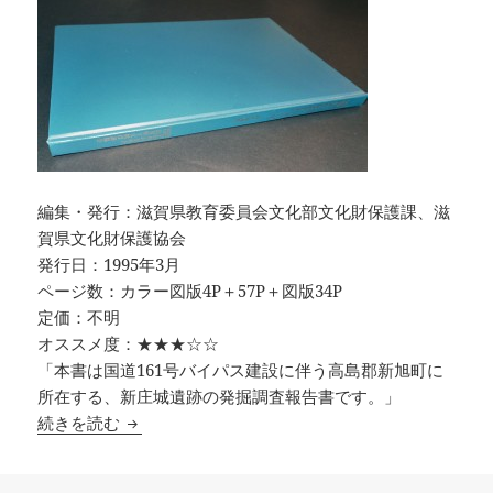
編集・発行：滋賀県教育委員会文化部文化財保護課、滋
賀県文化財保護協会
発行日：1995年3月
ページ数：カラー図版4P＋57P＋図版34P
定価：不明
オススメ度：★★★☆☆
「本書は国道161号バイパス建設に伴う高島郡新旭町に
所在する、新庄城遺跡の発掘調査報告書です。」
新庄城遺跡 一般国道一六一号（高島バイパス）
続きを読む