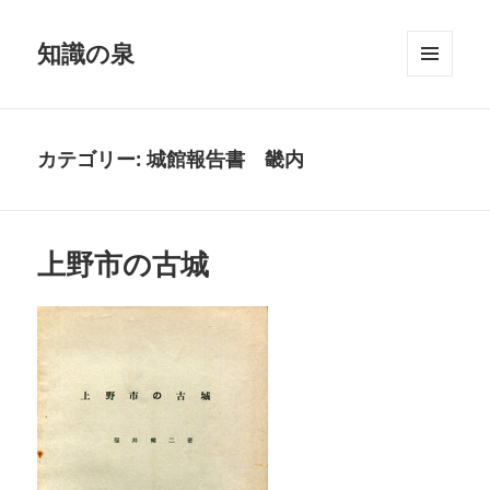
知識の泉
メニュ
ーとウ
ィジェ
ット
カテゴリー:
城館報告書 畿内
上野市の古城