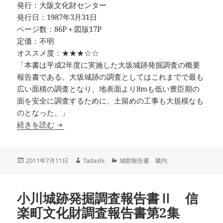
発行：大阪文化財センター
発行日：1987年3月31日
ページ数：86P＋図版17P
定価：不明
オススメ度：★★★☆☆
「本書は平成2年度に実施した大坂城跡発掘調査の概要
報告書である。大坂城跡の調査としてはこれまでで最も
広い面積の調査となり、地表面より8mも低い豊臣期の
面を安全に調査するために、土留めの工事も大規模なも
のとなった。」
大坂城跡の発掘調査1 大阪城跡発掘調査概要2
続きを読む
投
作
カ
2011年7月11日
Tadashi
城館報告書 畿内
稿
成
テ
日:
者
ゴ
リ
小川城跡発掘調査報告書Ⅱ 信
ー
楽町文化財調査報告書第2集