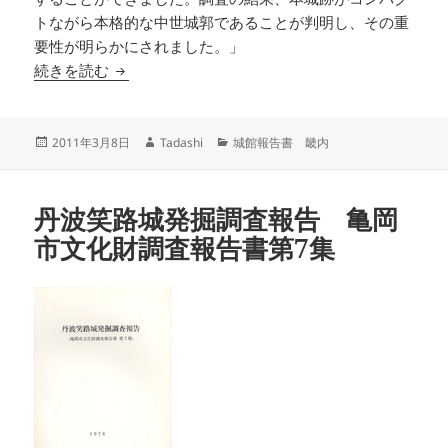
トながら本格的な中世城郭であることが判明し、その重
要性が明らかにされました。」
小川城跡発掘調査報告書Ⅱ 信楽町文化財調査報
続きを読む
投
作
カ
2011年3月8日
Tadashi
城館報告書 畿内
稿
成
テ
日:
者
ゴ
リ
丹波笑路城発掘調査報告 亀岡
ー
市文化財調査報告書第7集