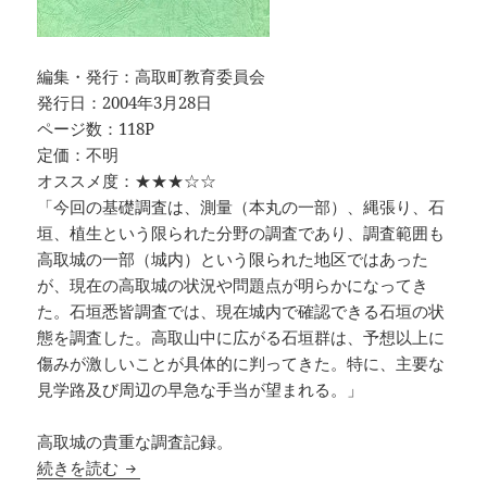
編集・発行：高取町教育委員会
発行日：2004年3月28日
ページ数：118P
定価：不明
オススメ度：★★★☆☆
「今回の基礎調査は、測量（本丸の一部）、縄張り、石
垣、植生という限られた分野の調査であり、調査範囲も
高取城の一部（城内）という限られた地区ではあった
が、現在の高取城の状況や問題点が明らかになってき
た。石垣悉皆調査では、現在城内で確認できる石垣の状
態を調査した。高取山中に広がる石垣群は、予想以上に
傷みが激しいことが具体的に判ってきた。特に、主要な
見学路及び周辺の早急な手当が望まれる。」
高取城の貴重な調査記録。
国指定史跡高取城跡基礎調査報告書 高取町文化財
続きを読む