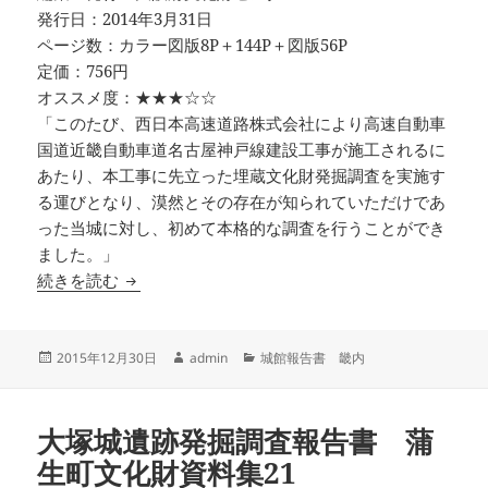
発行日：2014年3月31日
ページ数：カラー図版8P＋144P＋図版56P
定価：756円
オススメ度：★★★☆☆
「このたび、西日本高速道路株式会社により高速自動車
国道近畿自動車道名古屋神戸線建設工事が施工されるに
あたり、本工事に先立った埋蔵文化財発掘調査を実施す
る運びとなり、漠然とその存在が知られていただけであ
った当城に対し、初めて本格的な調査を行うことができ
ました。」
止々呂美城跡 大阪府文化財センター調査報告書第
続きを読む
投
作
カ
2015年12月30日
admin
城館報告書 畿内
稿
成
テ
日:
者
ゴ
リ
大塚城遺跡発掘調査報告書 蒲
ー
生町文化財資料集21