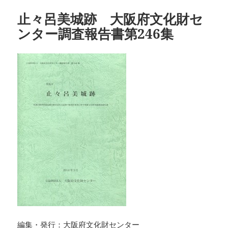
リ
止々呂美城跡 大阪府文化財セ
ー
ンター調査報告書第246集
編集・発行：大阪府文化財センター