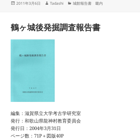
投
作
カ
2011年3月6日
Tadashi
城館報告書 畿内
稿
成
テ
日:
者
ゴ
リ
鶴ヶ城後発掘調査報告書
ー
編集：滋賀県立大学考古学研究室
発行：和歌山県龍神村教育委員会
発行日：2004年3月31日
ページ数：71P＋図版40P