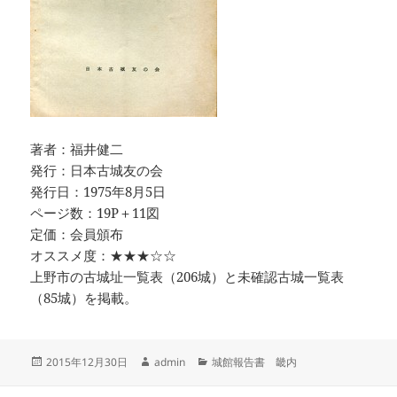
著者：福井健二
発行：日本古城友の会
発行日：1975年8月5日
ページ数：19P＋11図
定価：会員頒布
オススメ度：★★★☆☆
上野市の古城址一覧表（206城）と未確認古城一覧表
（85城）を掲載。
投
作
カ
2015年12月30日
admin
城館報告書 畿内
稿
成
テ
日:
者
ゴ