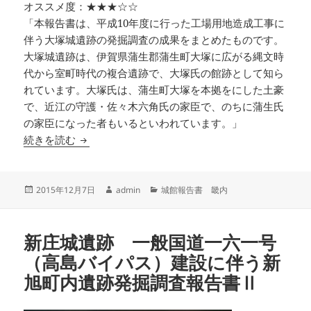
オススメ度：★★★☆☆
「本報告書は、平成10年度に行った工場用地造成工事に
伴う大塚城遺跡の発掘調査の成果をまとめたものです。
大塚城遺跡は、伊賀県蒲生郡蒲生町大塚に広がる縄文時
代から室町時代の複合遺跡で、大塚氏の館跡として知ら
れています。大塚氏は、蒲生町大塚を本拠をにした土豪
で、近江の守護・佐々木六角氏の家臣で、のちに蒲生氏
の家臣になった者もいるといわれています。」
大塚城遺跡発掘調査報告書 蒲生町文化財資料集2
続きを読む
投
作
カ
2015年12月7日
admin
城館報告書 畿内
稿
成
テ
日:
者
ゴ
リ
新庄城遺跡 一般国道一六一号
ー
（高島バイパス）建設に伴う新
旭町内遺跡発掘調査報告書Ⅱ