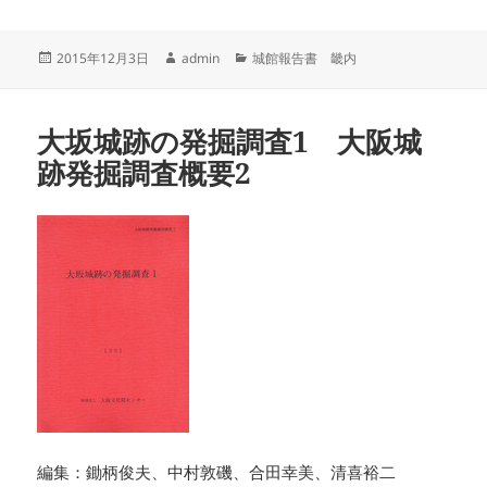
投
作
カ
2015年12月3日
admin
城館報告書 畿内
稿
成
テ
日:
者
ゴ
リ
大坂城跡の発掘調査1 大阪城
ー
跡発掘調査概要2
編集：鋤柄俊夫、中村敦磯、合田幸美、清喜裕二