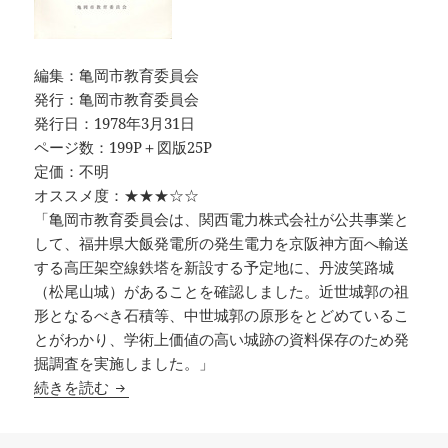
編集：亀岡市教育委員会
発行：亀岡市教育委員会
発行日：1978年3月31日
ページ数：199P＋図版25P
定価：不明
オススメ度：★★★☆☆
「亀岡市教育委員会は、関西電力株式会社が公共事業と
して、福井県大飯発電所の発生電力を京阪神方面へ輸送
する高圧架空線鉄塔を新設する予定地に、丹波笑路城
（松尾山城）があることを確認しました。近世城郭の祖
形となるべき石積等、中世城郭の原形をとどめているこ
とがわかり、学術上価値の高い城跡の資料保存のため発
掘調査を実施しました。」
丹波笑路城発掘調査報告 亀岡市文化財調査報告
続きを読む