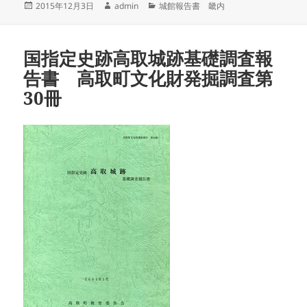
投
作
カ
2015年12月3日
admin
城館報告書 畿内
稿
成
テ
日:
者
ゴ
リ
国指定史跡高取城跡基礎調査報
ー
告書 高取町文化財発掘調査第
30冊