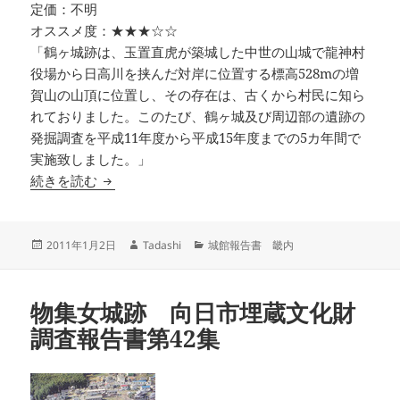
定価：不明
オススメ度：★★★☆☆
「鶴ヶ城跡は、玉置直虎が築城した中世の山城で龍神村
役場から日高川を挟んだ対岸に位置する標高528mの増
賀山の山頂に位置し、その存在は、古くから村民に知ら
れておりました。このたび、鶴ヶ城及び周辺部の遺跡の
発掘調査を平成11年度から平成15年度までの5カ年間で
実施致しました。」
鶴ヶ城後発掘調査報告書
続きを読む
投
作
カ
2011年1月2日
Tadashi
城館報告書 畿内
稿
成
テ
日:
者
ゴ
リ
物集女城跡 向日市埋蔵文化財
ー
調査報告書第42集