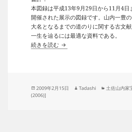
本図録は平成13年9月29日から11月
開催された展示の図録です。山内一豊の
大名となるまでの道のりに関する古文献
一生を辿るには最適な資料である。
近世大名の誕生 －山内一豊
続きを読む
投
作
カ
2009年2月15日
Tadashi
土佐山内家
稿
成
テ
(2006)]
日:
者
ゴ
リ
ー