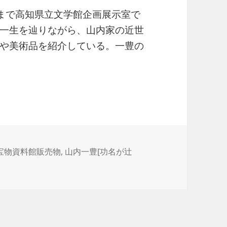
4日まで高知県立文学館企画展示室で
一生を辿りながら、山内家の近世
や美術品を紹介している。一豊の
 その時代と生涯－
宝物資料館販売物
,
山内一豊[功名が辻