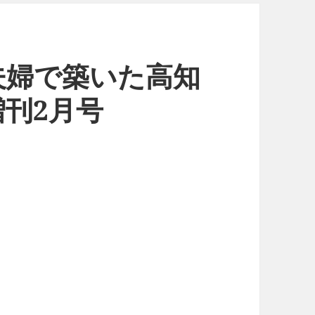
夫婦で築いた高知
刊2月号