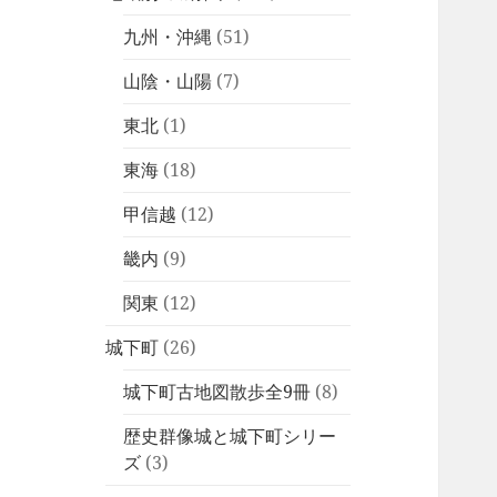
九州・沖縄
(51)
山陰・山陽
(7)
東北
(1)
東海
(18)
甲信越
(12)
畿内
(9)
関東
(12)
城下町
(26)
城下町古地図散歩全9冊
(8)
歴史群像城と城下町シリー
ズ
(3)