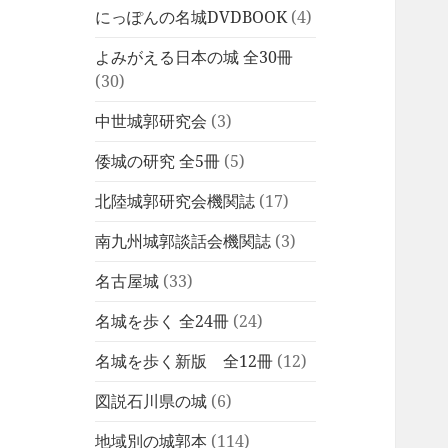
にっぽんの名城DVDBOOK
(4)
よみがえる日本の城 全30冊
(30)
中世城郭研究会
(3)
倭城の研究 全5冊
(5)
北陸城郭研究会機関誌
(17)
南九州城郭談話会機関誌
(3)
名古屋城
(33)
名城を歩く 全24冊
(24)
名城を歩く新版 全12冊
(12)
図説石川県の城
(6)
地域別の城郭本
(114)