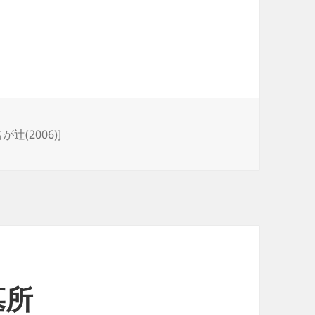
た高知城 歴史読本臨時増刊2月号
辻(2006)]
墓所