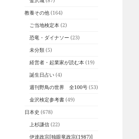
金沢城
(87)
教養その他
(164)
ご当地検定本
(2)
恐竜・ダイナソー
(23)
未分類
(5)
経営者・起業家が読む本
(19)
誕生日占い
(4)
週刊野鳥の世界 全100号
(53)
金沢検定参考書
(49)
日本史
(678)
上杉謙信
(22)
伊達政宗[独眼竜政宗(1987)]