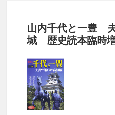
山内千代と一豊 
城 歴史読本臨時増