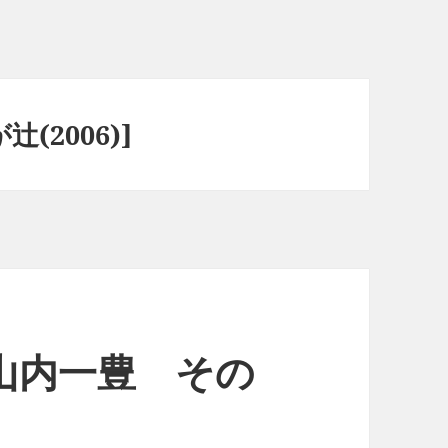
(2006)]
山内一豊 その