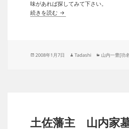
味があれば探してみて下さい。
山内千代と一豊 夫婦で築い
続きを読む
投
作
カ
2008年1月7日
Tadashi
山内一豊[功名が
稿
成
テ
日:
者
ゴ
リ
ー
土佐藩主 山内家