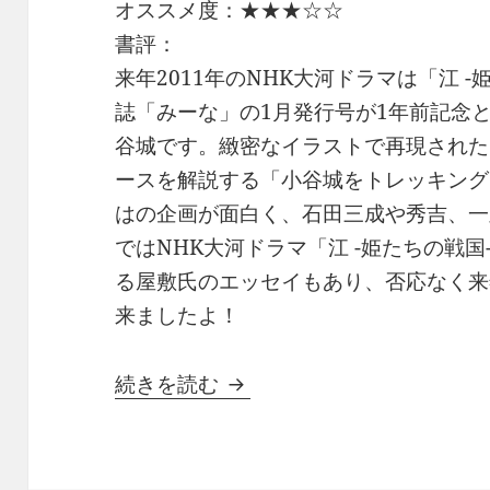
オススメ度：★★★☆☆
書評：
来年2011年のNHK大河ドラマは「江 
誌「みーな」の1月発行号が1年前記念
谷城です。緻密なイラストで再現された
ースを解説する「小谷城をトレッキング
はの企画が面白く、石田三成や秀吉、一
ではNHK大河ドラマ「江 -姫たちの戦
る屋敷氏のエッセイもあり、否応なく来
来ましたよ！
みーな vol.105 お江の
続きを読む