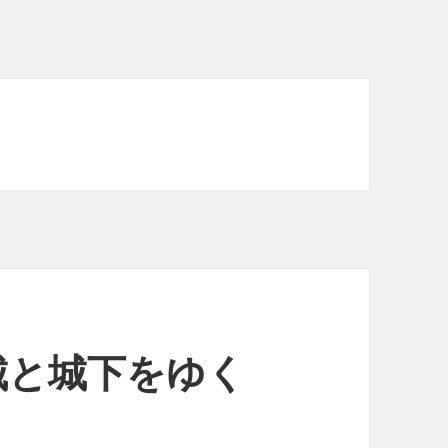
城と城下をゆく