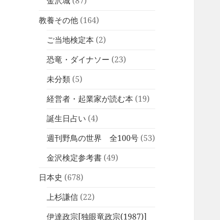
金沢城
(87)
教養その他
(164)
ご当地検定本
(2)
恐竜・ダイナソー
(23)
未分類
(5)
経営者・起業家が読む本
(19)
誕生日占い
(4)
週刊野鳥の世界 全100号
(53)
金沢検定参考書
(49)
日本史
(678)
上杉謙信
(22)
伊達政宗[独眼竜政宗(1987)]