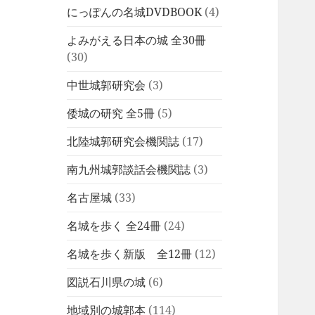
にっぽんの名城DVDBOOK
(4)
よみがえる日本の城 全30冊
(30)
中世城郭研究会
(3)
倭城の研究 全5冊
(5)
北陸城郭研究会機関誌
(17)
南九州城郭談話会機関誌
(3)
名古屋城
(33)
名城を歩く 全24冊
(24)
名城を歩く新版 全12冊
(12)
図説石川県の城
(6)
地域別の城郭本
(114)