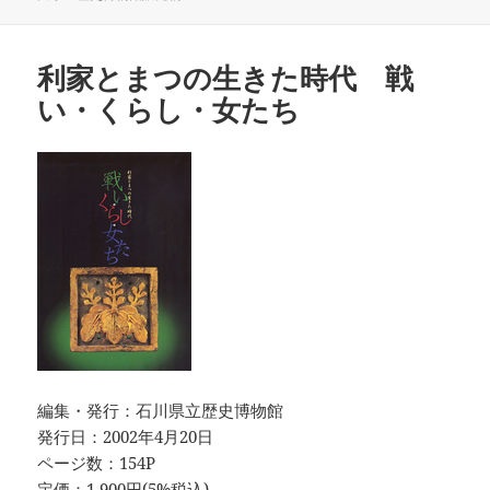
日:
者
ゴ
リ
ー
利家とまつの生きた時代 戦
い・くらし・女たち
編集・発行：石川県立歴史博物館
発行日：2002年4月20日
ページ数：154P
定価：1,900円(5%税込)