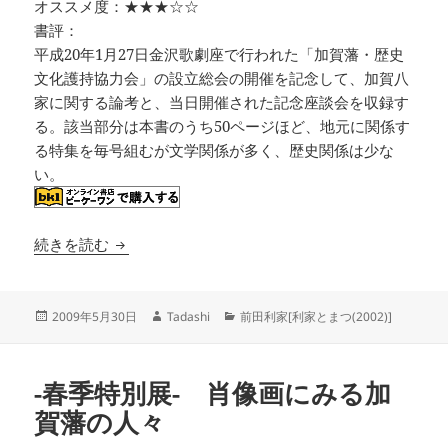
オススメ度：★★★☆☆
書評：
平成20年1月27日金沢歌劇座で行われた「加賀藩・歴史
文化護持協力会」の設立総会の開催を記念して、加賀八
家に関する論考と、当日開催された記念座談会を収録す
る。該当部分は本書のうち50ページほど、地元に関係す
る特集を毎号組むが文学関係が多く、歴史関係は少な
い。
北國文華 2008春 第35号
続きを読む
投
作
カ
2009年5月30日
Tadashi
前田利家[利家とまつ(2002)]
稿
成
テ
日:
者
ゴ
リ
-春季特別展- 肖像画にみる加
ー
賀藩の人々