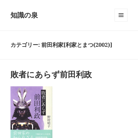
知識の泉
メニュ
ーとウ
ィジェ
ット
カテゴリー:
前田利家[利家とまつ(2002)]
敗者にあらず前田利政