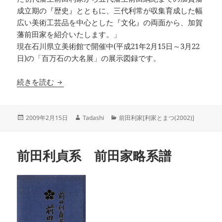
成立期の『歴史』とともに、三代利常が収集育成した幅
広い美術工芸品を中心とした『文化』の両面から、加賀
藩前田家を紹介いたします。」
現在石川県立美術館で開催中(平成21年2月15日～3月22
日)の「百万石の大名展」の展示図録です。
百万石の大名展 前田育徳会・尊経閣文庫の所蔵
続きを読む
投
作
カ
2009年2月15日
Tadashi
前田利家[利家とまつ(2002)]
稿
成
テ
日:
者
ゴ
リ
前田利貞系 前田家略系譜
ー