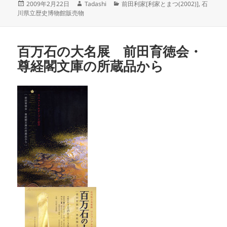
投
作
カ
2009年2月22日
Tadashi
前田利家[利家とまつ(2002)]
,
石
稿
成
テ
川県立歴史博物館販売物
日:
者
ゴ
リ
ー
百万石の大名展 前田育徳会・
尊経閣文庫の所蔵品から