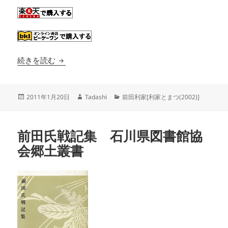
敗者にあらず前田利政
続きを読む
投
作
カ
2011年1月20日
Tadashi
前田利家[利家とまつ(2002)]
稿
成
テ
日:
者
ゴ
リ
前田氏戦記集 石川県図書館協
ー
会郷土叢書