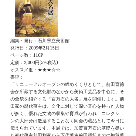
編集・発行：石川県立美術館
発行日：2009年2月15日
ページ数：116P
定価：2,000円(5%税込)
オススメ度：★★★☆☆
書評：
「リニューアルオープンの締めくくりとして、前田育徳
会が所蔵する文化財のなかから美術工芸品を中心に、そ
の全貌を紹介する『百万石の大名』展を開催します。前
田家の歴代藩主は、文化に対して深い関心を持った人物
が多く、優れた文物の収集や育成が行われ、コレクショ
ンの大部分は散逸することなく同会の蔵品として今日に
伝えられています。本展では、加賀百万石の基礎を築い
た初代藩主前田利家から五代藩主前田綱紀までの加賀藩