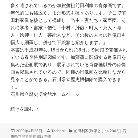
多く遺されているのが加賀藩祖前田利家の肖像画です。
年代的にも幅広く、また形式も種々あります。そこで前
田利家像を核として構成し、当主・妻たち・家臣団、そ
れに学者・書家・僧侶・十村・肝煎・町人・茶人・職
人・絵師・俳人・芸能人など、その後の人々の肖像画も
幅広く網羅し、併せて下絵額も紹介します。」
本書は平成21年4月18日から5月26日まで同館で開催され
ている春季特別展図録です。加賀藩に関係する肖像画を
集めた企画展であり、展示されている肖像画以外の肖像
画も掲載されているので、同種の肖像画を比較しながら
見ることができる。石川県立歴史博物館で購入できま
す。
石川県立歴史博物館ホームページ
-春季特別展- 肖像画にみる加賀藩の人々
続きを読む
投
作
カ
2009年4月26日
Tadashi
前田利家[利家とまつ(2002)]
,
石
稿
成
テ
川県立歴史博物館販売物