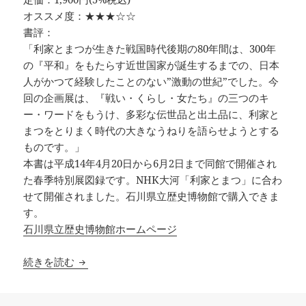
オススメ度：★★★☆☆
書評：
「利家とまつが生きた戦国時代後期の80年間は、300年
の『平和』をもたらす近世国家が誕生するまでの、日本
人がかつて経験したことのない”激動の世紀”でした。今
回の企画展は、『戦い・くらし・女たち』の三つのキ
ー・ワードをもうけ、多彩な伝世品と出土品に、利家と
まつをとりまく時代の大きなうねりを語らせようとする
ものです。」
本書は平成14年4月20日から6月2日まで同館で開催され
た春季特別展図録です。NHK大河「利家とまつ」に合わ
せて開催されました。石川県立歴史博物館で購入できま
す。
石川県立歴史博物館ホームページ
利家とまつの生きた時代 戦い・くらし・女たち
続きを読む