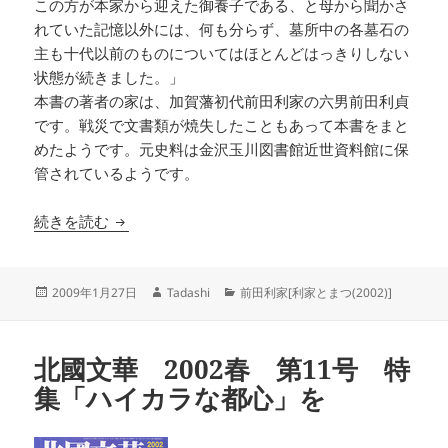
この方が本家から迎えた御養子である、と母から聞かさ
れていた記憶以外には、何も分らず、墓所中の各墓石の
主も十代以前のものについてはほとんどはっきりしない
状態が続きました。」
本書の著者の家は、加賀藩初代前田利家の六男前田利貞
です。戦災で文書類が焼失したこともあって本書をまと
めたようです。元史料は金沢玉川図書館近世資料館に保
管されているようです。
前田利貞系 前田家略系譜
続きを読む
投
作
カ
2009年1月27日
Tadashi
前田利家[利家とまつ(2002)]
稿
成
テ
日:
者
ゴ
リ
北國文華 2002春 第11号 特
ー
集「ハイカラな都心」を