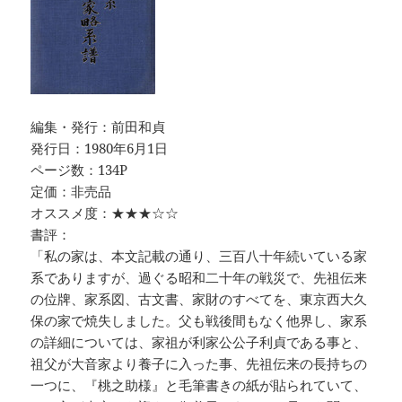
編集・発行：前田和貞
発行日：1980年6月1日
ページ数：134P
定価：非売品
オススメ度：★★★☆☆
書評：
「私の家は、本文記載の通り、三百八十年続いている家
系でありますが、過ぐる昭和二十年の戦災で、先祖伝来
の位牌、家系図、古文書、家財のすべてを、東京西大久
保の家で焼失しました。父も戦後間もなく他界し、家系
の詳細については、家祖が利家公公子利貞である事と、
祖父が大音家より養子に入った事、先祖伝来の長持ちの
一つに、『桃之助様』と毛筆書きの紙が貼られていて、