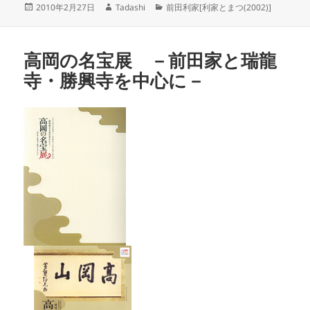
投
作
カ
2010年2月27日
Tadashi
前田利家[利家とまつ(2002)]
稿
成
テ
日:
者
ゴ
リ
高岡の名宝展 －前田家と瑞龍
ー
寺・勝興寺を中心に－