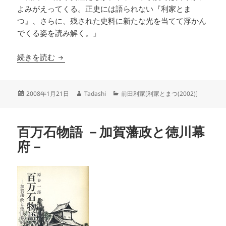
よみがえってくる。正史には語られない『利家とま
つ』、さらに、残された史料に新たな光を当てて浮かん
でくる姿を読み解く。」
北國文華 2002春 第11号 特集「ハイカラな
続きを読む
投
作
カ
2008年1月21日
Tadashi
前田利家[利家とまつ(2002)]
稿
成
テ
日:
者
ゴ
リ
百万石物語 －加賀藩政と徳川幕
ー
府－