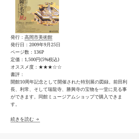
発行：
高岡市美術館
発行日：2009年9月25日
ページ数：136P
定価：1,500円(5%税込)
オススメ度：★★★☆☆
書評：
開館10周年記念として開催された特別展の図録。前田利
長、利常、そして瑞龍寺、勝興寺の宝物を一堂に見る事
ができます。同館ミュージアムショップで購入できま
す。
高岡の名宝展 －前田家と瑞龍寺・勝興寺を中心
続きを読む