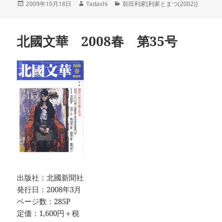
投
作
カ
2009年10月18日
Tadashi
前田利家[利家とまつ(2002)]
稿
成
テ
日:
者
ゴ
リ
北國文華 2008春 第35号
ー
出版社：北國新聞社
発行日：2008年3月
ページ数：285P
定価：1,600円＋税