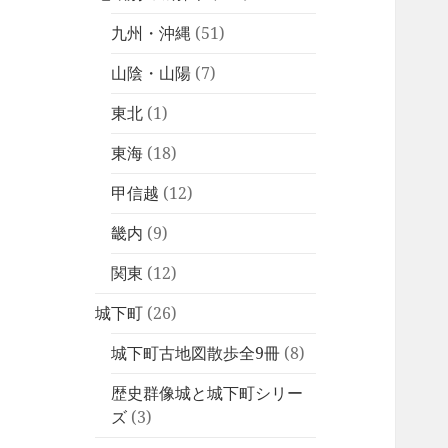
九州・沖縄
(51)
山陰・山陽
(7)
東北
(1)
東海
(18)
甲信越
(12)
畿内
(9)
関東
(12)
城下町
(26)
城下町古地図散歩全9冊
(8)
歴史群像城と城下町シリー
ズ
(3)