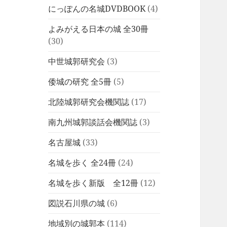
にっぽんの名城DVDBOOK
(4)
よみがえる日本の城 全30冊
(30)
中世城郭研究会
(3)
倭城の研究 全5冊
(5)
北陸城郭研究会機関誌
(17)
南九州城郭談話会機関誌
(3)
名古屋城
(33)
名城を歩く 全24冊
(24)
名城を歩く新版 全12冊
(12)
図説石川県の城
(6)
地域別の城郭本
(114)