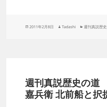
投
作
カ
2011年2月8日
Tadashi
週刊真説歴史
稿
成
テ
日:
者
ゴ
リ
ー
週刊真説歴史の道 
嘉兵衛 北前船と択