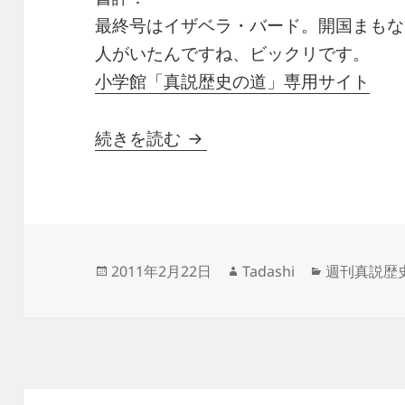
最終号はイザベラ・バード。開国まもな
人がいたんですね、ビックリです。
小学館「真説歴史の道」専用サイト
週刊真説歴史の道 第50巻
続きを読む
投
作
カ
2011年2月22日
Tadashi
週刊真説歴
稿
成
テ
日:
者
ゴ
リ
ー