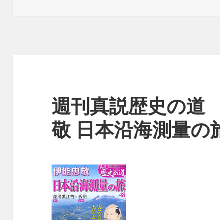
稿
成
テ
日:
者
ゴ
リ
ー
週刊真説歴史の道 
敬 日本沿海測量の