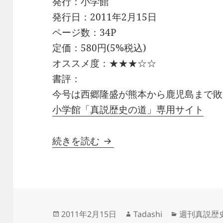
発行：小学館
発行日：2011年2月15日
ページ数：34P
定価：580円(5%税込)
オススメ度：★★★☆☆
書評：
今号は西郷隆盛が熊本から鹿児島まで敗
小学館「真説歴史の道」専用サイト
週刊真説歴史の道 第49巻
続きを読む
投
作
カ
2011年2月15日
Tadashi
週刊真説歴