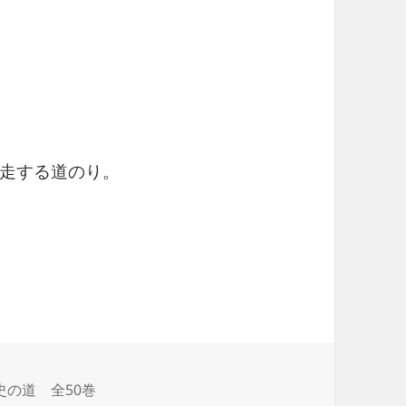
走する道のり。
 西郷隆盛 敗走の西南戦争
史の道 全50巻