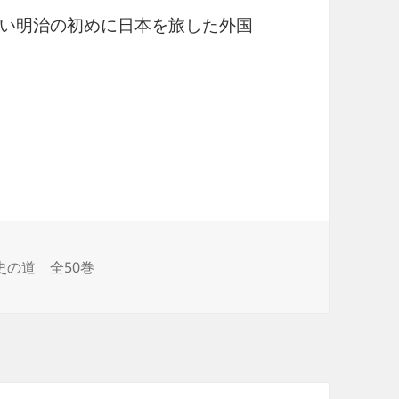
い明治の初めに日本を旅した外国
 イザベラ・バード 日本奥地紀行
史の道 全50巻