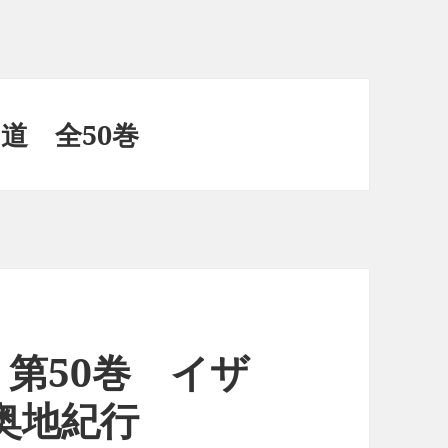
道 全50巻
第50巻 イザ
奥地紀行