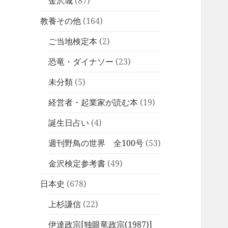
金沢城
(87)
教養その他
(164)
ご当地検定本
(2)
恐竜・ダイナソー
(23)
未分類
(5)
経営者・起業家が読む本
(19)
誕生日占い
(4)
週刊野鳥の世界 全100号
(53)
金沢検定参考書
(49)
日本史
(678)
上杉謙信
(22)
伊達政宗[独眼竜政宗(1987)]