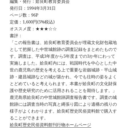
編集・発行：姶良町教育委員会
発行日：1994年3月31日
ページ数：96P
定価：1,600円(5%税込)
オススメ度：★★★☆☆
書評：
「この報告書は、姶良町教育委員会が埋蔵文化財包蔵地
として把握した中世城館跡の調査記録をまとめたもので
す。調査は、平成3年度から5年度までの3か年にわって
実施しました。姶良町内には、戦国時代を中心とした中
世の鹿児島の歴史を考える上で重要な岩劔城跡・平山城
跡・建昌城跡などの城が築かれ、今でも往時の姿をよく
とどめていると考えられます。本書が姶良町の文化財保
護や歴史研究のために活用されることを期待します。」
鹿児島県姶良町の中世城館跡調査報告書です。調査の城
館跡には調査当時の写真と縄張り図により遺構の残りの
様子がよくわかります。姶良町歴史民俗資料館で購入す
ることができます。
姶良町歴史民俗資料館刊行物ホームページ