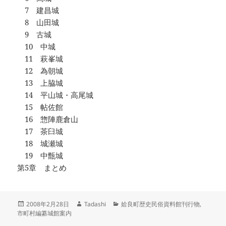
7 建昌城
8 山田城
9 古城
10 中城
11 萩峯城
12 為朝城
13 上脇城
14 平山城・高尾城
15 帖佐館
16 惣陣鹿倉山
17 茶臼城
18 城瀬城
19 中甑城
第5章 まとめ
投
作
カ
2008年2月28日
Tadashi
姶良町歴史民俗資料館刊行物
,
稿
成
テ
市町村編纂城館案内
日:
者
ゴ