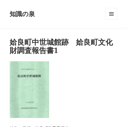
知識の泉
メニュ
ーとウ
ィジェ
ット
姶良町中世城館跡 姶良町文化
財調査報告書1